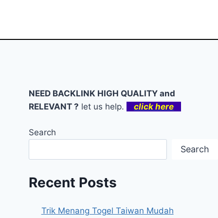
NEED BACKLINK HIGH QUALITY and
RELEVANT ?
let us help.
click here
Search
Search
Recent Posts
Trik Menang Togel Taiwan Mudah