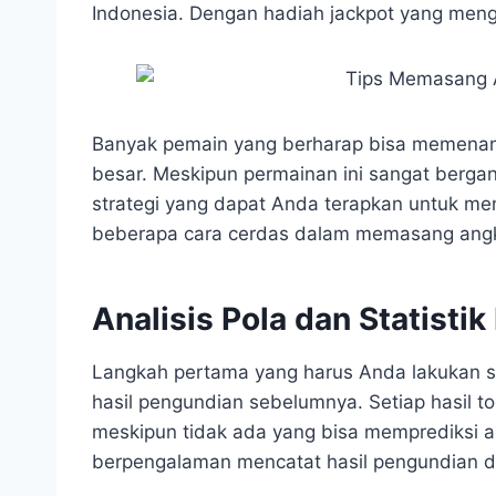
t
e
s
e
p
e
Indonesia. Dengan hadiah jackpot yang meng
s
b
e
g
e
A
o
n
r
p
o
g
a
p
k
e
m
r
Banyak pemain yang berharap bisa memenan
besar. Meskipun permainan ini sangat berga
strategi yang dapat Anda terapkan untuk me
beberapa cara cerdas dalam memasang angka
Analisis Pola dan Statist
Langkah pertama yang harus Anda lakukan 
hasil pengundian sebelumnya. Setiap hasil to
meskipun tidak ada yang bisa memprediksi a
berpengalaman mencatat hasil pengundian d