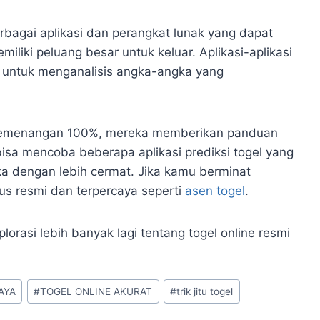
rbagai aplikasi dan perangkat lunak yang dapat
iki peluang besar untuk keluar. Aplikasi-aplikasi
a untuk menganalisis angka-angka yang
n kemenangan 100%, mereka memberikan panduan
bisa mencoba beberapa aplikasi prediksi togel yang
a dengan lebih cermat. Jika kamu berminat
tus resmi dan terpercaya seperti
asen togel
.
rasi lebih banyak lagi tentang togel online resmi
AYA
#
TOGEL ONLINE AKURAT
#
trik jitu togel