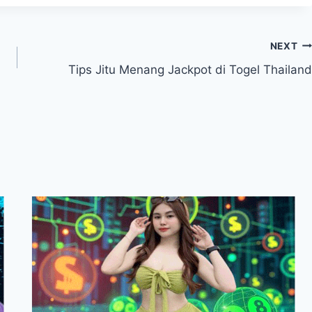
NEXT
Tips Jitu Menang Jackpot di Togel Thailand