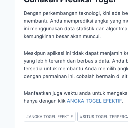
Dengan perkembangan teknologi, kini ada be
membantu Anda memprediksi angka yang memil
ini menggunakan data statistik dan algoritm
kemungkinan besar akan muncul.
Meskipun aplikasi ini tidak dapat menjami
yang lebih terarah dan berbasis data. Anda 
tersedia untuk membantu Anda memilih angk
dengan permainan ini, cobalah bermain di si
Manfaatkan juga waktu anda untuk mengeksplo
hanya dengan klik
ANGKA TOGEL EFEKTIF
.
Post
#
ANGKA TOGEL EFEKTIF
#
SITUS TOGEL TERPERC
Tags: