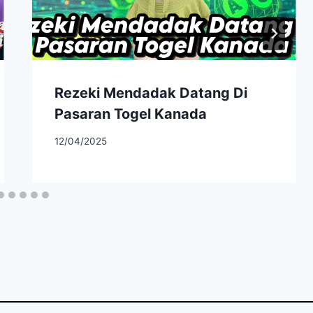
Rezeki Mendadak Datang Di
Pasaran Togel Kanada
12/04/2025