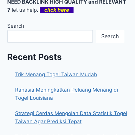
NEED BACKLINK HIGH QUALITY and RELEVANT
?
let us help.
click here
Search
Search
Recent Posts
Trik Menang Togel Taiwan Mudah
Rahasia Meningkatkan Peluang Menang di
Togel Louisiana
Strategi Cerdas Mengolah Data Statistik Togel
Taiwan Agar Prediksi Tepat