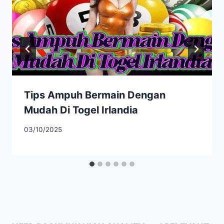
Tips Ampuh Bermain Dengan
Mudah Di Togel Irlandia
03/10/2025