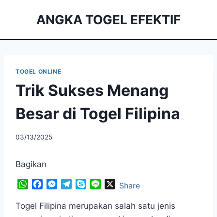
Skip
ANGKA TOGEL EFEKTIF
to
content
TOGEL ONLINE
Trik Sukses Menang
Besar di Togel Filipina
03/13/2025
Bagikan
W
F
M
T
S
L
X
Share
h
a
e
e
k
i
a
c
s
l
y
n
Togel Filipina merupakan salah satu jenis
t
e
s
e
p
e