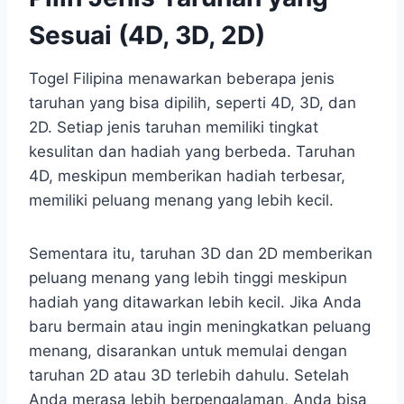
Sesuai (4D, 3D, 2D)
Togel Filipina menawarkan beberapa jenis
taruhan yang bisa dipilih, seperti 4D, 3D, dan
2D. Setiap jenis taruhan memiliki tingkat
kesulitan dan hadiah yang berbeda. Taruhan
4D, meskipun memberikan hadiah terbesar,
memiliki peluang menang yang lebih kecil.
Sementara itu, taruhan 3D dan 2D memberikan
peluang menang yang lebih tinggi meskipun
hadiah yang ditawarkan lebih kecil. Jika Anda
baru bermain atau ingin meningkatkan peluang
menang, disarankan untuk memulai dengan
taruhan 2D atau 3D terlebih dahulu. Setelah
Anda merasa lebih berpengalaman, Anda bisa