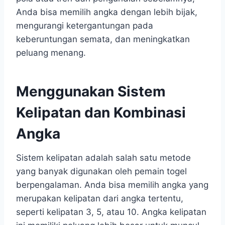
Anda bisa memilih angka dengan lebih bijak,
mengurangi ketergantungan pada
keberuntungan semata, dan meningkatkan
peluang menang.
Menggunakan Sistem
Kelipatan dan Kombinasi
Angka
Sistem kelipatan adalah salah satu metode
yang banyak digunakan oleh pemain togel
berpengalaman. Anda bisa memilih angka yang
merupakan kelipatan dari angka tertentu,
seperti kelipatan 3, 5, atau 10. Angka kelipatan