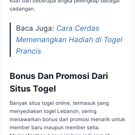
kuat dan beberapa angka pelengkap sebagai
cadangan.
Baca Juga:
Cara Cerdas
Memenangkan Hadiah di Togel
Prancis
Bonus Dan Promosi Dari
Situs Togel
Banyak situs togel online, termasuk yang
menyediakan togel Lebanon, sering
menawarkan bonus dan promosi menarik untuk
member baru maupun member setia.