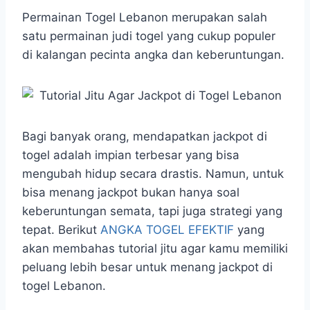
h
a
e
e
k
i
a
c
s
l
y
n
Permainan Togel Lebanon merupakan salah
t
e
s
e
p
e
satu permainan judi togel yang cukup populer
s
b
e
g
e
di kalangan pecinta angka dan keberuntungan.
A
o
n
r
p
o
g
a
p
k
e
m
r
Bagi banyak orang, mendapatkan jackpot di
togel adalah impian terbesar yang bisa
mengubah hidup secara drastis. Namun, untuk
bisa menang jackpot bukan hanya soal
keberuntungan semata, tapi juga strategi yang
tepat. Berikut
ANGKA TOGEL EFEKTIF
yang
akan membahas tutorial jitu agar kamu memiliki
peluang lebih besar untuk menang jackpot di
togel Lebanon.