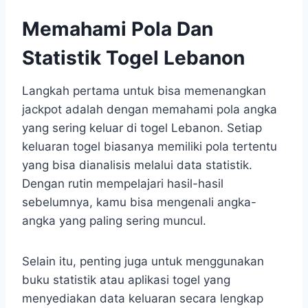
Memahami Pola Dan
Statistik Togel Lebanon
Langkah pertama untuk bisa memenangkan
jackpot adalah dengan memahami pola angka
yang sering keluar di togel Lebanon. Setiap
keluaran togel biasanya memiliki pola tertentu
yang bisa dianalisis melalui data statistik.
Dengan rutin mempelajari hasil-hasil
sebelumnya, kamu bisa mengenali angka-
angka yang paling sering muncul.
Selain itu, penting juga untuk menggunakan
buku statistik atau aplikasi togel yang
menyediakan data keluaran secara lengkap