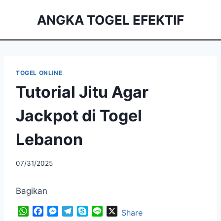
Skip
ANGKA TOGEL EFEKTIF
to
content
TOGEL ONLINE
Tutorial Jitu Agar
Jackpot di Togel
Lebanon
07/31/2025
Bagikan
W
F
M
T
S
L
X
Share