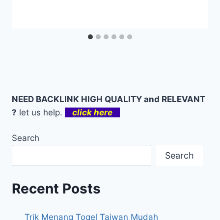
NEED BACKLINK HIGH QUALITY and RELEVANT
?
let us help.
click here
Search
Search
Recent Posts
Trik Menang Togel Taiwan Mudah