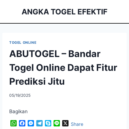
Skip
ANGKA TOGEL EFEKTIF
to
content
TOGEL ONLINE
ABUTOGEL – Bandar
Togel Online Dapat Fitur
Prediksi Jitu
05/19/2025
Bagikan
W
F
M
T
S
L
X
Share