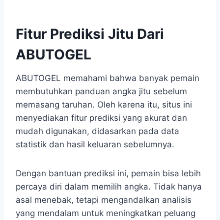
Fitur Prediksi Jitu Dari
ABUTOGEL
ABUTOGEL memahami bahwa banyak pemain
membutuhkan panduan angka jitu sebelum
memasang taruhan. Oleh karena itu, situs ini
menyediakan fitur prediksi yang akurat dan
mudah digunakan, didasarkan pada data
statistik dan hasil keluaran sebelumnya.
Dengan bantuan prediksi ini, pemain bisa lebih
percaya diri dalam memilih angka. Tidak hanya
asal menebak, tetapi mengandalkan analisis
yang mendalam untuk meningkatkan peluang