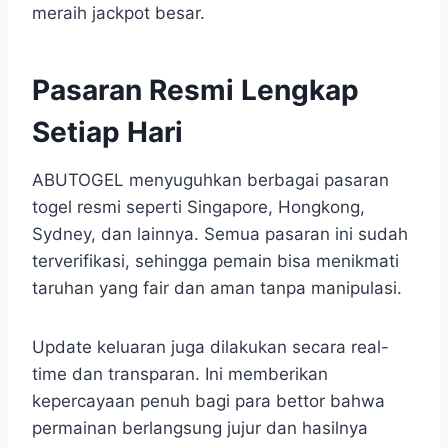
meraih jackpot besar.
Pasaran Resmi Lengkap
Setiap Hari
ABUTOGEL menyuguhkan berbagai pasaran
togel resmi seperti Singapore, Hongkong,
Sydney, dan lainnya. Semua pasaran ini sudah
terverifikasi, sehingga pemain bisa menikmati
taruhan yang fair dan aman tanpa manipulasi.
Update keluaran juga dilakukan secara real-
time dan transparan. Ini memberikan
kepercayaan penuh bagi para bettor bahwa
permainan berlangsung jujur dan hasilnya