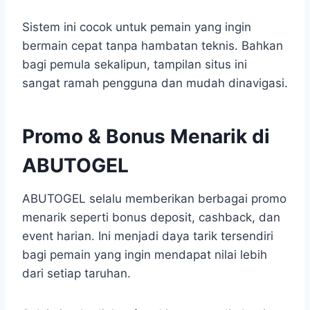
Sistem ini cocok untuk pemain yang ingin
bermain cepat tanpa hambatan teknis. Bahkan
bagi pemula sekalipun, tampilan situs ini
sangat ramah pengguna dan mudah dinavigasi.
Promo & Bonus Menarik di
ABUTOGEL
ABUTOGEL selalu memberikan berbagai promo
menarik seperti bonus deposit, cashback, dan
event harian. Ini menjadi daya tarik tersendiri
bagi pemain yang ingin mendapat nilai lebih
dari setiap taruhan.