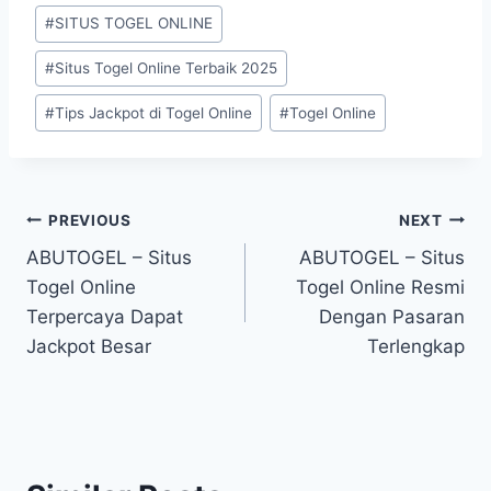
#
SITUS TOGEL ONLINE
#
Situs Togel Online Terbaik 2025
#
Tips Jackpot di Togel Online
#
Togel Online
Post
PREVIOUS
NEXT
ABUTOGEL – Situs
ABUTOGEL – Situs
navigation
Togel Online
Togel Online Resmi
Terpercaya Dapat
Dengan Pasaran
Jackpot Besar
Terlengkap