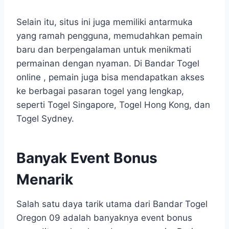
Selain itu, situs ini juga memiliki antarmuka
yang ramah pengguna, memudahkan pemain
baru dan berpengalaman untuk menikmati
permainan dengan nyaman. Di Bandar Togel
online , pemain juga bisa mendapatkan akses
ke berbagai pasaran togel yang lengkap,
seperti Togel Singapore, Togel Hong Kong, dan
Togel Sydney.
Banyak Event Bonus
Menarik
Salah satu daya tarik utama dari Bandar Togel
Oregon 09 adalah banyaknya event bonus