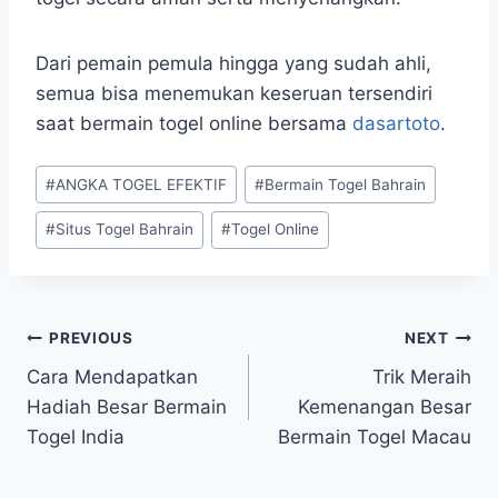
Dari pemain pemula hingga yang sudah ahli,
semua bisa menemukan keseruan tersendiri
saat bermain togel online bersama
dasartoto
.
Post
#
ANGKA TOGEL EFEKTIF
#
Bermain Togel Bahrain
Tags:
#
Situs Togel Bahrain
#
Togel Online
Post
PREVIOUS
NEXT
Cara Mendapatkan
Trik Meraih
navigation
Hadiah Besar Bermain
Kemenangan Besar
Togel India
Bermain Togel Macau