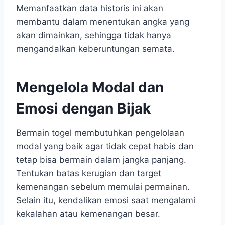
Memanfaatkan data historis ini akan
membantu dalam menentukan angka yang
akan dimainkan, sehingga tidak hanya
mengandalkan keberuntungan semata.
Mengelola Modal dan
Emosi dengan Bijak
Bermain togel membutuhkan pengelolaan
modal yang baik agar tidak cepat habis dan
tetap bisa bermain dalam jangka panjang.
Tentukan batas kerugian dan target
kemenangan sebelum memulai permainan.
Selain itu, kendalikan emosi saat mengalami
kekalahan atau kemenangan besar.