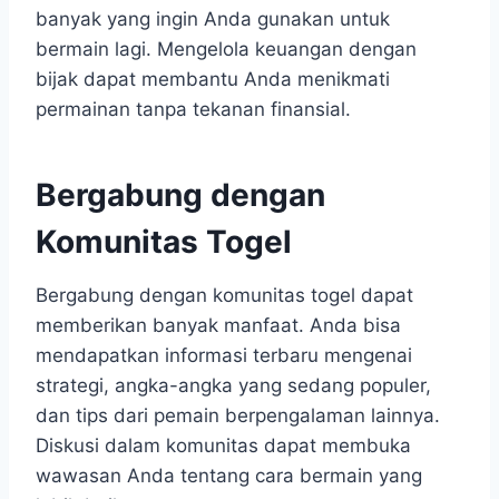
banyak yang ingin Anda gunakan untuk
bermain lagi. Mengelola keuangan dengan
bijak dapat membantu Anda menikmati
permainan tanpa tekanan finansial.
Bergabung dengan
Komunitas Togel
Bergabung dengan komunitas togel dapat
memberikan banyak manfaat. Anda bisa
mendapatkan informasi terbaru mengenai
strategi, angka-angka yang sedang populer,
dan tips dari pemain berpengalaman lainnya.
Diskusi dalam komunitas dapat membuka
wawasan Anda tentang cara bermain yang