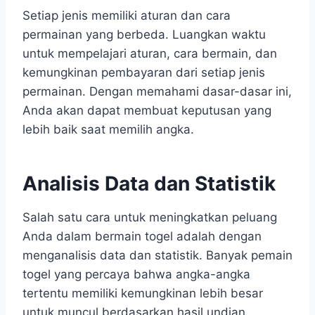
Setiap jenis memiliki aturan dan cara
permainan yang berbeda. Luangkan waktu
untuk mempelajari aturan, cara bermain, dan
kemungkinan pembayaran dari setiap jenis
permainan. Dengan memahami dasar-dasar ini,
Anda akan dapat membuat keputusan yang
lebih baik saat memilih angka.
Analisis Data dan Statistik
Salah satu cara untuk meningkatkan peluang
Anda dalam bermain togel adalah dengan
menganalisis data dan statistik. Banyak pemain
togel yang percaya bahwa angka-angka
tertentu memiliki kemungkinan lebih besar
untuk muncul berdasarkan hasil undian