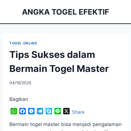
Skip
ANGKA TOGEL EFEKTIF
to
content
TOGEL ONLINE
Tips Sukses dalam
Bermain Togel Master
04/16/2025
Bagikan
W
F
M
T
S
L
X
Share
h
a
e
e
k
i
a
c
s
l
y
n
Bermain togel master bisa menjadi pengalaman
t
e
s
e
p
e