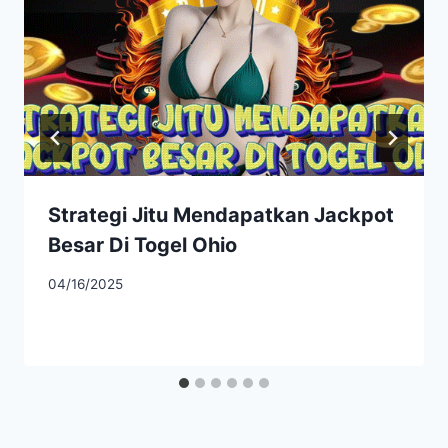
Strategi Jitu Mendapatkan Jackpot
Besar Di Togel Ohio
04/16/2025