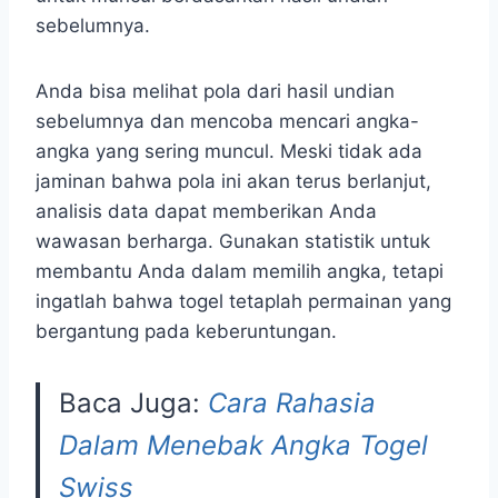
sebelumnya.
Anda bisa melihat pola dari hasil undian
sebelumnya dan mencoba mencari angka-
angka yang sering muncul. Meski tidak ada
jaminan bahwa pola ini akan terus berlanjut,
analisis data dapat memberikan Anda
wawasan berharga. Gunakan statistik untuk
membantu Anda dalam memilih angka, tetapi
ingatlah bahwa togel tetaplah permainan yang
bergantung pada keberuntungan.
Baca Juga:
Cara Rahasia
Dalam Menebak Angka Togel
Swiss