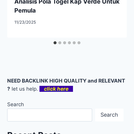
Analisis Pola Togel Kap Verde Untuk
Pemula
11/23/2025
NEED BACKLINK HIGH QUALITY and RELEVANT
?
let us help.
click here
Search
Search