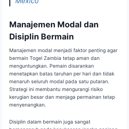
Mexico
Manajemen Modal dan
Disiplin Bermain
Manajemen modal menjadi faktor penting agar
bermain Togel Zambia tetap aman dan
menguntungkan. Pemain disarankan
menetapkan batas taruhan per hari dan tidak
menaruh seluruh modal pada satu putaran.
Strategi ini membantu mengurangi risiko
kerugian besar dan menjaga permainan tetap
menyenangkan.
Disiplin dalam bermain juga sangat