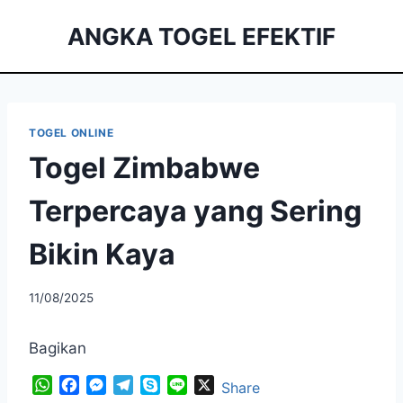
Skip
ANGKA TOGEL EFEKTIF
to
content
TOGEL ONLINE
Togel Zimbabwe
Terpercaya yang Sering
Bikin Kaya
11/08/2025
Bagikan
W
F
M
T
S
L
X
Share