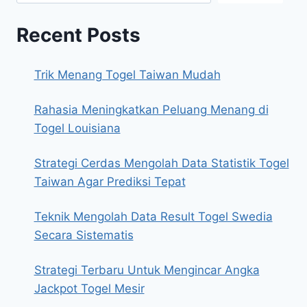
Recent Posts
Trik Menang Togel Taiwan Mudah
Rahasia Meningkatkan Peluang Menang di
Togel Louisiana
Strategi Cerdas Mengolah Data Statistik Togel
Taiwan Agar Prediksi Tepat
Teknik Mengolah Data Result Togel Swedia
Secara Sistematis
Strategi Terbaru Untuk Mengincar Angka
Jackpot Togel Mesir