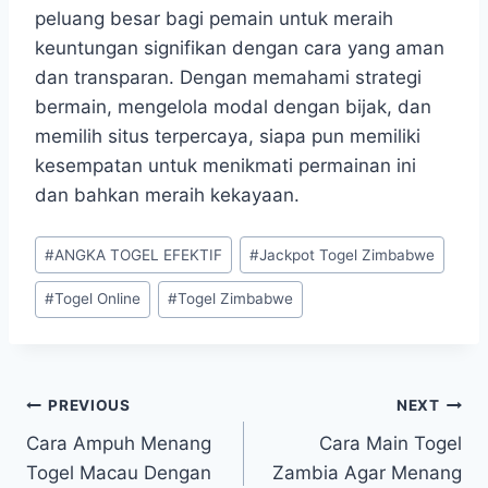
peluang besar bagi pemain untuk meraih
keuntungan signifikan dengan cara yang aman
dan transparan. Dengan memahami strategi
bermain, mengelola modal dengan bijak, dan
memilih situs terpercaya, siapa pun memiliki
kesempatan untuk menikmati permainan ini
dan bahkan meraih kekayaan.
Post
#
ANGKA TOGEL EFEKTIF
#
Jackpot Togel Zimbabwe
Tags:
#
Togel Online
#
Togel Zimbabwe
Post
PREVIOUS
NEXT
Cara Ampuh Menang
Cara Main Togel
navigation
Togel Macau Dengan
Zambia Agar Menang