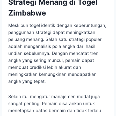
Strategi Menang di Togel
Zimbabwe
Meskipun togel identik dengan keberuntungan,
penggunaan strategi dapat meningkatkan
peluang menang. Salah satu strategi populer
adalah menganalisis pola angka dari hasil
undian sebelumnya. Dengan mencatat tren
angka yang sering muncul, pemain dapat
membuat prediksi lebih akurat dan
meningkatkan kemungkinan mendapatkan
angka yang tepat.
Selain itu, mengatur manajemen modal juga
sangat penting. Pemain disarankan untuk
menetapkan batas bermain dan tidak terlalu