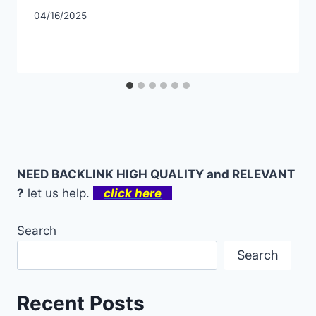
04/16/2025
NEED BACKLINK HIGH QUALITY and RELEVANT
?
let us help.
click here
Search
Search
Recent Posts