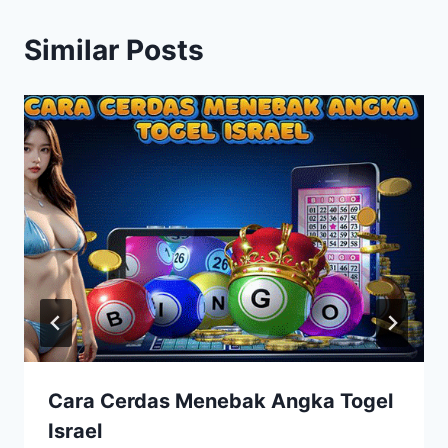
Similar Posts
Cara Cerdas Menebak Angka Togel
Israel