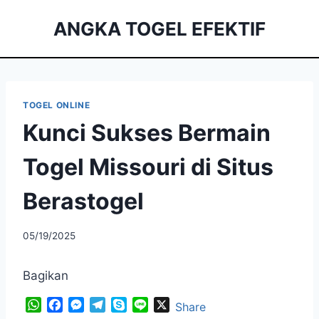
Skip
ANGKA TOGEL EFEKTIF
to
content
TOGEL ONLINE
Kunci Sukses Bermain
Togel Missouri di Situs
Berastogel
05/19/2025
Bagikan
W
F
M
T
S
L
X
Share