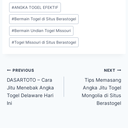
Post
#
ANGKA TOGEL EFEKTIF
Tags:
#
Bermain Togel di Situs Berastogel
#
Bermain Undian Togel Missouri
#
Togel Missouri di Situs Berastogel
Post
PREVIOUS
NEXT
DASARTOTO – Cara
Tips Memasang
navigation
Jitu Menebak Angka
Angka Jitu Togel
Togel Delaware Hari
Mongolia di Situs
Ini
Berastogel