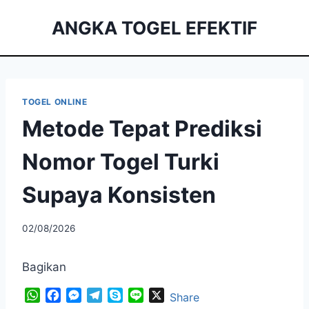
Skip
ANGKA TOGEL EFEKTIF
to
content
TOGEL ONLINE
Metode Tepat Prediksi
Nomor Togel Turki
Supaya Konsisten
02/08/2026
Bagikan
W
F
M
T
S
L
X
Share