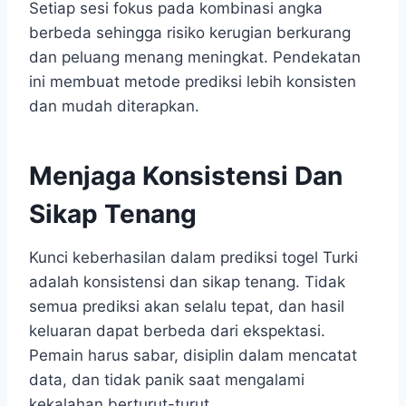
Setiap sesi fokus pada kombinasi angka
berbeda sehingga risiko kerugian berkurang
dan peluang menang meningkat. Pendekatan
ini membuat metode prediksi lebih konsisten
dan mudah diterapkan.
Menjaga Konsistensi Dan
Sikap Tenang
Kunci keberhasilan dalam prediksi togel Turki
adalah konsistensi dan sikap tenang. Tidak
semua prediksi akan selalu tepat, dan hasil
keluaran dapat berbeda dari ekspektasi.
Pemain harus sabar, disiplin dalam mencatat
data, dan tidak panik saat mengalami
kekalahan berturut-turut.