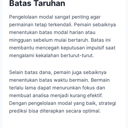
Batas Taruhan
Pengelolaan modal sangat penting agar
permainan tetap terkendali. Pemain sebaiknya
menentukan batas modal harian atau
mingguan sebelum mulai bertaruh. Batas ini
membantu mencegah keputusan impulsif saat
mengalami kekalahan berturut-turut.
Selain batas dana, pemain juga sebaiknya
menentukan batas waktu bermain. Bermain
terlalu lama dapat menurunkan fokus dan
membuat analisa menjadi kurang efektif.
Dengan pengelolaan modal yang baik, strategi
prediksi bisa diterapkan secara optimal.