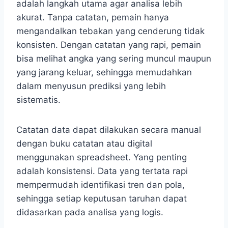
adalah langkah utama agar analisa lebih
akurat. Tanpa catatan, pemain hanya
mengandalkan tebakan yang cenderung tidak
konsisten. Dengan catatan yang rapi, pemain
bisa melihat angka yang sering muncul maupun
yang jarang keluar, sehingga memudahkan
dalam menyusun prediksi yang lebih
sistematis.
Catatan data dapat dilakukan secara manual
dengan buku catatan atau digital
menggunakan spreadsheet. Yang penting
adalah konsistensi. Data yang tertata rapi
mempermudah identifikasi tren dan pola,
sehingga setiap keputusan taruhan dapat
didasarkan pada analisa yang logis.