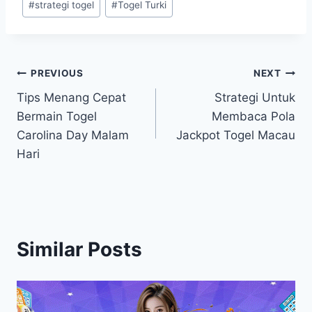
#
strategi togel
#
Togel Turki
Post
PREVIOUS
NEXT
Tips Menang Cepat
Strategi Untuk
navigation
Bermain Togel
Membaca Pola
Carolina Day Malam
Jackpot Togel Macau
Hari
Similar Posts