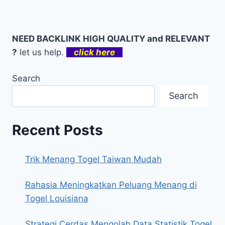
NEED BACKLINK HIGH QUALITY and RELEVANT
?
let us help.
click here
Search
Search
Recent Posts
Trik Menang Togel Taiwan Mudah
Rahasia Meningkatkan Peluang Menang di
Togel Louisiana
Strategi Cerdas Mengolah Data Statistik Togel