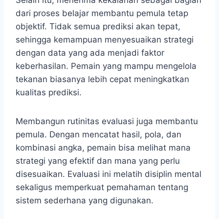
Selain itu, menerima kekalahan sebagai bagian
dari proses belajar membantu pemula tetap
objektif. Tidak semua prediksi akan tepat,
sehingga kemampuan menyesuaikan strategi
dengan data yang ada menjadi faktor
keberhasilan. Pemain yang mampu mengelola
tekanan biasanya lebih cepat meningkatkan
kualitas prediksi.
Membangun rutinitas evaluasi juga membantu
pemula. Dengan mencatat hasil, pola, dan
kombinasi angka, pemain bisa melihat mana
strategi yang efektif dan mana yang perlu
disesuaikan. Evaluasi ini melatih disiplin mental
sekaligus memperkuat pemahaman tentang
sistem sederhana yang digunakan.