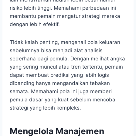
risiko lebih tinggi. Memahami perbedaan ini
membantu pemain mengatur strategi mereka
dengan lebih efektif.
Tidak kalah penting, mengenali pola keluaran
sebelumnya bisa menjadi alat analisis
sederhana bagi pemula. Dengan melihat angka
yang sering muncul atau tren tertentu, pemain
dapat membuat prediksi yang lebih logis
dibanding hanya mengandalkan tebakan
semata. Memahami pola ini juga memberi
pemula dasar yang kuat sebelum mencoba
strategi yang lebih kompleks.
Mengelola Manajemen