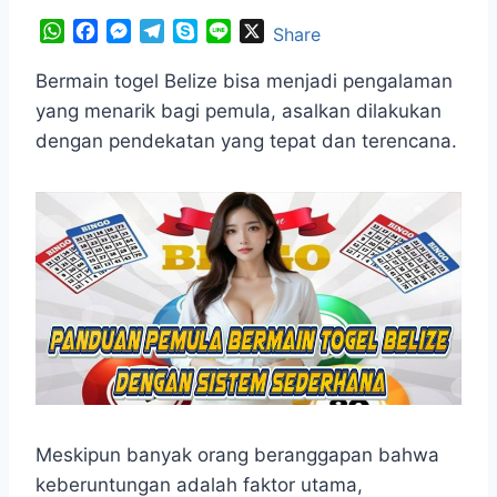
W
F
M
T
S
L
X
Share
h
a
e
e
k
i
a
c
s
l
y
n
Bermain togel Belize bisa menjadi pengalaman
t
e
s
e
p
e
yang menarik bagi pemula, asalkan dilakukan
s
b
e
g
e
dengan pendekatan yang tepat dan terencana.
A
o
n
r
p
o
g
a
p
k
e
m
r
Meskipun banyak orang beranggapan bahwa
keberuntungan adalah faktor utama,