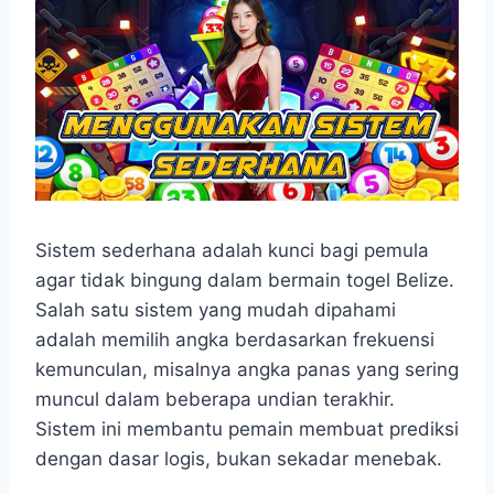
Sistem sederhana adalah kunci bagi pemula
agar tidak bingung dalam bermain togel Belize.
Salah satu sistem yang mudah dipahami
adalah memilih angka berdasarkan frekuensi
kemunculan, misalnya angka panas yang sering
muncul dalam beberapa undian terakhir.
Sistem ini membantu pemain membuat prediksi
dengan dasar logis, bukan sekadar menebak.