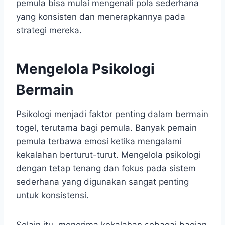
pemula bisa mulai mengenali pola sederhana
yang konsisten dan menerapkannya pada
strategi mereka.
Mengelola Psikologi
Bermain
Psikologi menjadi faktor penting dalam bermain
togel, terutama bagi pemula. Banyak pemain
pemula terbawa emosi ketika mengalami
kekalahan berturut-turut. Mengelola psikologi
dengan tetap tenang dan fokus pada sistem
sederhana yang digunakan sangat penting
untuk konsistensi.