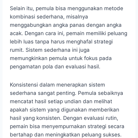
Selain itu, pemula bisa menggunakan metode
kombinasi sederhana, misalnya
menggabungkan angka panas dengan angka
acak. Dengan cara ini, pemain memiliki peluang
lebih luas tanpa harus menghafal strategi
rumit. Sistem sederhana ini juga
memungkinkan pemula untuk fokus pada
pengamatan pola dan evaluasi hasil.
Konsistensi dalam menerapkan sistem
sederhana sangat penting. Pemula sebaiknya
mencatat hasil setiap undian dan melihat
apakah sistem yang digunakan memberikan
hasil yang konsisten. Dengan evaluasi rutin,
pemain bisa menyempurnakan strategi secara
bertahap dan meningkatkan peluang sukses.