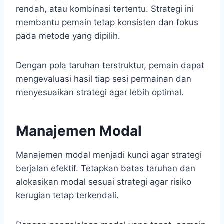
rendah, atau kombinasi tertentu. Strategi ini
membantu pemain tetap konsisten dan fokus
pada metode yang dipilih.
Dengan pola taruhan terstruktur, pemain dapat
mengevaluasi hasil tiap sesi permainan dan
menyesuaikan strategi agar lebih optimal.
Manajemen Modal
Manajemen modal menjadi kunci agar strategi
berjalan efektif. Tetapkan batas taruhan dan
alokasikan modal sesuai strategi agar risiko
kerugian tetap terkendali.