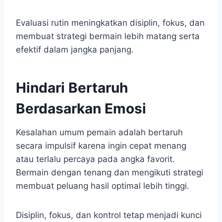
Evaluasi rutin meningkatkan disiplin, fokus, dan
membuat strategi bermain lebih matang serta
efektif dalam jangka panjang.
Hindari Bertaruh
Berdasarkan Emosi
Kesalahan umum pemain adalah bertaruh
secara impulsif karena ingin cepat menang
atau terlalu percaya pada angka favorit.
Bermain dengan tenang dan mengikuti strategi
membuat peluang hasil optimal lebih tinggi.
Disiplin, fokus, dan kontrol tetap menjadi kunci