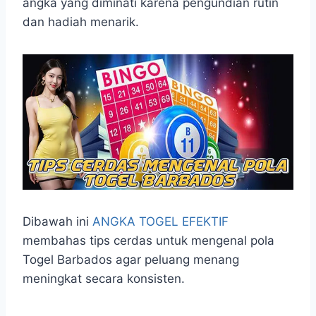
angka yang diminati karena pengundian rutin
s
b
e
g
e
dan hadiah menarik.
A
o
n
r
p
o
g
a
p
k
e
m
r
Dibawah ini
ANGKA TOGEL EFEKTIF
membahas tips cerdas untuk mengenal pola
Togel Barbados agar peluang menang
meningkat secara konsisten.