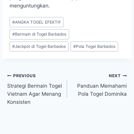
menguntungkan.
Post
#
ANGKA TOGEL EFEKTIF
Tags:
#
Bermain di Togel Barbados
#
Jackpot di Togel Barbados
#
Pola Togel Barbados
Post
PREVIOUS
NEXT
Strategi Bermain Togel
Panduan Memahami
navigation
Vietnam Agar Menang
Pola Togel Dominika
Konsisten