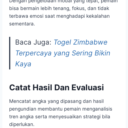
Dengan pengelolaan modal yang tepat, pemain
bisa bermain lebih tenang, fokus, dan tidak
terbawa emosi saat menghadapi kekalahan
sementara.
Baca Juga:
Togel Zimbabwe
Terpercaya yang Sering Bikin
Kaya
Catat Hasil Dan Evaluasi
Mencatat angka yang dipasang dan hasil
pengundian membantu pemain menganalisis
tren angka serta menyesuaikan strategi bila
diperlukan.