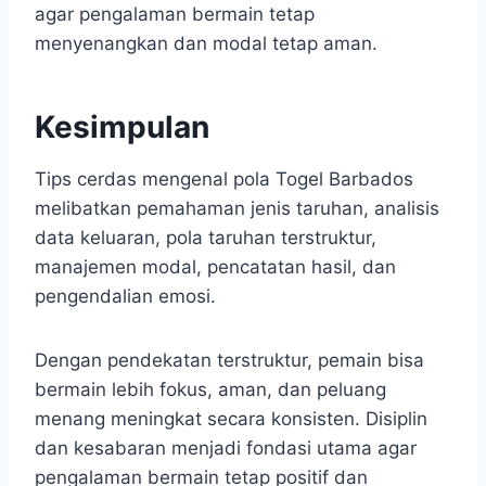
agar pengalaman bermain tetap
menyenangkan dan modal tetap aman.
Kesimpulan
Tips cerdas mengenal pola Togel Barbados
melibatkan pemahaman jenis taruhan, analisis
data keluaran, pola taruhan terstruktur,
manajemen modal, pencatatan hasil, dan
pengendalian emosi.
Dengan pendekatan terstruktur, pemain bisa
bermain lebih fokus, aman, dan peluang
menang meningkat secara konsisten. Disiplin
dan kesabaran menjadi fondasi utama agar
pengalaman bermain tetap positif dan