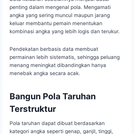
penting dalam mengenal pola. Mengamati
angka yang sering muncul maupun jarang
keluar membantu pemain menentukan
kombinasi angka yang lebih logis dan terukur.
Pendekatan berbasis data membuat
permainan lebih sistematis, sehingga peluang
menang meningkat dibandingkan hanya
menebak angka secara acak.
Bangun Pola Taruhan
Terstruktur
Pola taruhan dapat dibuat berdasarkan
kategori angka seperti genap, ganjil, tinggi,