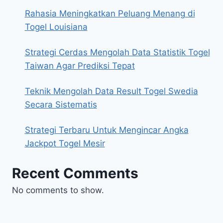
Rahasia Meningkatkan Peluang Menang di
Togel Louisiana
Strategi Cerdas Mengolah Data Statistik Togel
Taiwan Agar Prediksi Tepat
Teknik Mengolah Data Result Togel Swedia
Secara Sistematis
Strategi Terbaru Untuk Mengincar Angka
Jackpot Togel Mesir
Recent Comments
No comments to show.