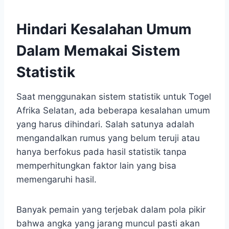
Hindari Kesalahan Umum
Dalam Memakai Sistem
Statistik
Saat menggunakan sistem statistik untuk Togel
Afrika Selatan, ada beberapa kesalahan umum
yang harus dihindari. Salah satunya adalah
mengandalkan rumus yang belum teruji atau
hanya berfokus pada hasil statistik tanpa
memperhitungkan faktor lain yang bisa
memengaruhi hasil.
Banyak pemain yang terjebak dalam pola pikir
bahwa angka yang jarang muncul pasti akan