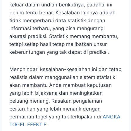
keluar dalam undian berikutnya, padahal ini
belum tentu benar. Kesalahan lainnya adalah
tidak memperbarui data statistik dengan
informasi terbaru, yang bisa mengurangi
akurasi prediksi. Statistik memang membantu,
tetapi setiap hasil tetap melibatkan unsur
keberuntungan yang tak dapat di prediksi.
Menghindari kesalahan-kesalahan ini dan tetap
realistis dalam menggunakan sistem statistik
akan membantu Anda membuat keputusan
yang lebih bijaksana dan meningkatkan
peluang menang. Rasakan pengalaman
pertaruhan yang lebih menarik dengan
permainan togel yang tak terlupakan di
ANGKA
TOGEL EFEKTIF
.