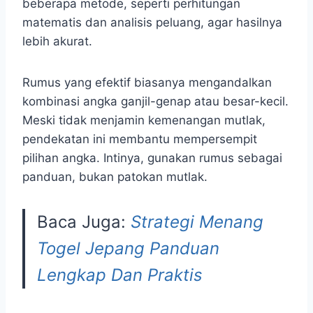
beberapa metode, seperti perhitungan
matematis dan analisis peluang, agar hasilnya
lebih akurat.
Rumus yang efektif biasanya mengandalkan
kombinasi angka ganjil-genap atau besar-kecil.
Meski tidak menjamin kemenangan mutlak,
pendekatan ini membantu mempersempit
pilihan angka. Intinya, gunakan rumus sebagai
panduan, bukan patokan mutlak.
Baca Juga:
Strategi Menang
Togel Jepang Panduan
Lengkap Dan Praktis