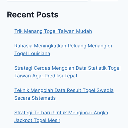
Recent Posts
Trik Menang Togel Taiwan Mudah
Rahasia Meningkatkan Peluang Menang di
Togel Louisiana
Strategi Cerdas Mengolah Data Statistik Togel
Taiwan Agar Prediksi Tepat
Teknik Mengolah Data Result Togel Swedia
Secara Sistematis
Strategi Terbaru Untuk Mengincar Angka
Jackpot Togel Mesir