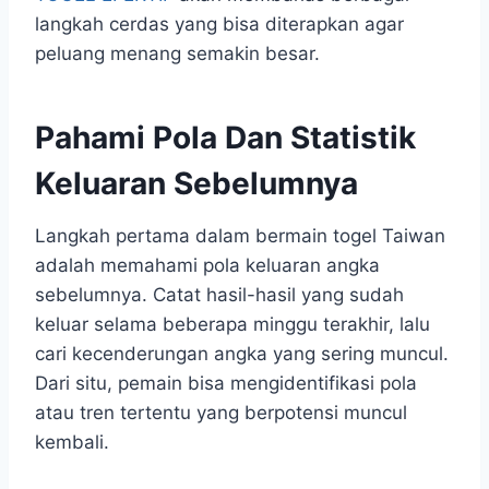
langkah cerdas yang bisa diterapkan agar
peluang menang semakin besar.
Pahami Pola Dan Statistik
Keluaran Sebelumnya
Langkah pertama dalam bermain togel Taiwan
adalah memahami pola keluaran angka
sebelumnya. Catat hasil-hasil yang sudah
keluar selama beberapa minggu terakhir, lalu
cari kecenderungan angka yang sering muncul.
Dari situ, pemain bisa mengidentifikasi pola
atau tren tertentu yang berpotensi muncul
kembali.