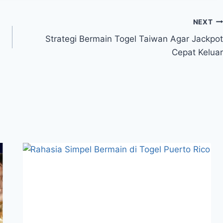
NEXT
Strategi Bermain Togel Taiwan Agar Jackpot
Cepat Keluar