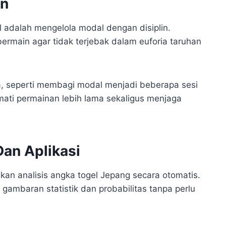
in
l adalah mengelola modal dengan disiplin.
ermain agar tidak terjebak dalam euforia taruhan
a, seperti membagi modal menjadi beberapa sesi
ati permainan lebih lama sekaligus menjaga
an Aplikasi
kan analisis angka togel Jepang secara otomatis.
ambaran statistik dan probabilitas tanpa perlu