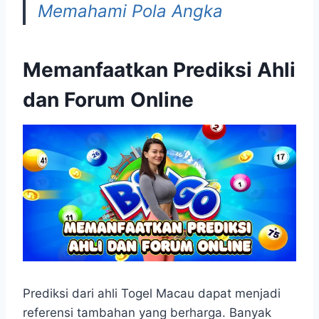
Memahami Pola Angka
Memanfaatkan Prediksi Ahli
dan Forum Online
Prediksi dari ahli Togel Macau dapat menjadi
referensi tambahan yang berharga. Banyak