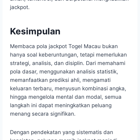
jackpot.
Kesimpulan
Membaca pola jackpot Togel Macau bukan
hanya soal keberuntungan, tetapi memerlukan
strategi, analisis, dan disiplin. Dari memahami
pola dasar, menggunakan analisis statistik,
memanfaatkan prediksi ahli, mengamati
keluaran terbaru, menyusun kombinasi angka,
hingga mengelola mental dan modal, semua
langkah ini dapat meningkatkan peluang
menang secara signifikan.
Dengan pendekatan yang sistematis dan