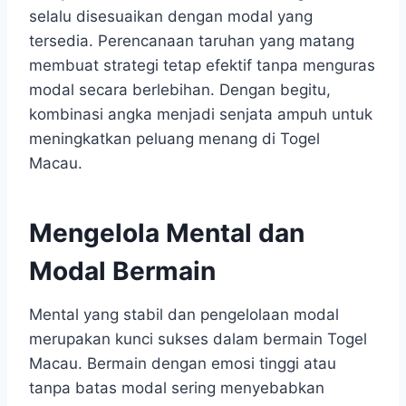
selalu disesuaikan dengan modal yang
tersedia. Perencanaan taruhan yang matang
membuat strategi tetap efektif tanpa menguras
modal secara berlebihan. Dengan begitu,
kombinasi angka menjadi senjata ampuh untuk
meningkatkan peluang menang di Togel
Macau.
Mengelola Mental dan
Modal Bermain
Mental yang stabil dan pengelolaan modal
merupakan kunci sukses dalam bermain Togel
Macau. Bermain dengan emosi tinggi atau
tanpa batas modal sering menyebabkan