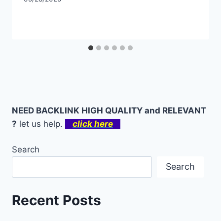
NEED BACKLINK HIGH QUALITY and RELEVANT
?
let us help.
click here
Search
Search
Recent Posts