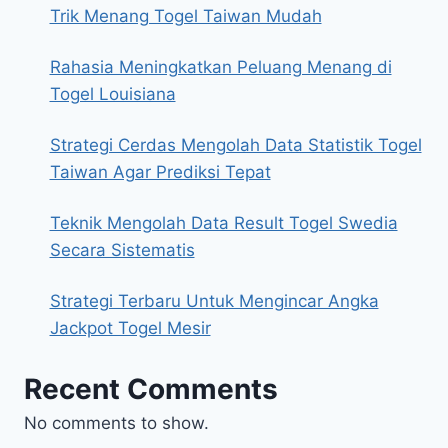
Trik Menang Togel Taiwan Mudah
Rahasia Meningkatkan Peluang Menang di
Togel Louisiana
Strategi Cerdas Mengolah Data Statistik Togel
Taiwan Agar Prediksi Tepat
Teknik Mengolah Data Result Togel Swedia
Secara Sistematis
Strategi Terbaru Untuk Mengincar Angka
Jackpot Togel Mesir
Recent Comments
No comments to show.