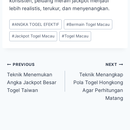
konsisten, peluang meraih jackpot menjadi
lebih realistis, terukur, dan menyenangkan.
Post
#
ANGKA TOGEL EFEKTIF
#
Bermain Togel Macau
Tags:
#
Jackpot Togel Macau
#
Togel Macau
Post
PREVIOUS
NEXT
Teknik Menemukan
Teknik Menangkap
navigation
Angka Jackpot Besar
Pola Togel Hongkong
Togel Taiwan
Agar Perhitungan
Matang