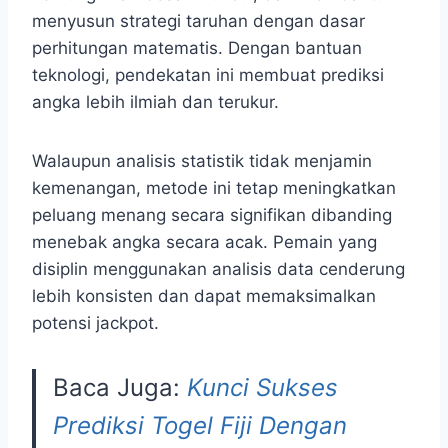
menyusun strategi taruhan dengan dasar
perhitungan matematis. Dengan bantuan
teknologi, pendekatan ini membuat prediksi
angka lebih ilmiah dan terukur.
Walaupun analisis statistik tidak menjamin
kemenangan, metode ini tetap meningkatkan
peluang menang secara signifikan dibanding
menebak angka secara acak. Pemain yang
disiplin menggunakan analisis data cenderung
lebih konsisten dan dapat memaksimalkan
potensi jackpot.
Baca Juga:
Kunci Sukses
Prediksi Togel Fiji Dengan