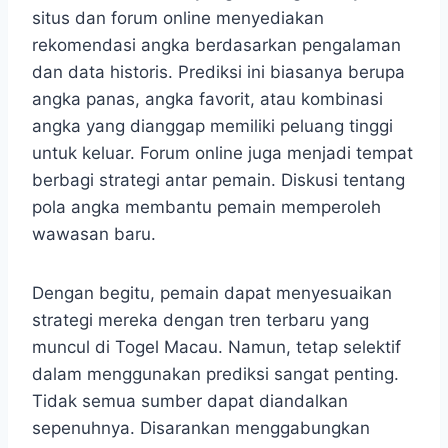
situs dan forum online menyediakan
rekomendasi angka berdasarkan pengalaman
dan data historis. Prediksi ini biasanya berupa
angka panas, angka favorit, atau kombinasi
angka yang dianggap memiliki peluang tinggi
untuk keluar. Forum online juga menjadi tempat
berbagi strategi antar pemain. Diskusi tentang
pola angka membantu pemain memperoleh
wawasan baru.
Dengan begitu, pemain dapat menyesuaikan
strategi mereka dengan tren terbaru yang
muncul di Togel Macau. Namun, tetap selektif
dalam menggunakan prediksi sangat penting.
Tidak semua sumber dapat diandalkan
sepenuhnya. Disarankan menggabungkan