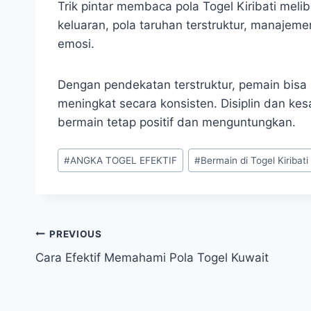
Trik pintar membaca pola Togel Kiribati meli
keluaran, pola taruhan terstruktur, manajem
emosi.
Dengan pendekatan terstruktur, pemain bisa
meningkat secara konsisten. Disiplin dan k
bermain tetap positif dan menguntungkan.
Post
#
ANGKA TOGEL EFEKTIF
#
Bermain di Togel Kiribati
Tags:
Post
PREVIOUS
Cara Efektif Memahami Pola Togel Kuwait
navigation