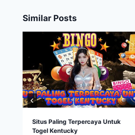
Similar Posts
Situs Paling Terpercaya Untuk
Togel Kentucky