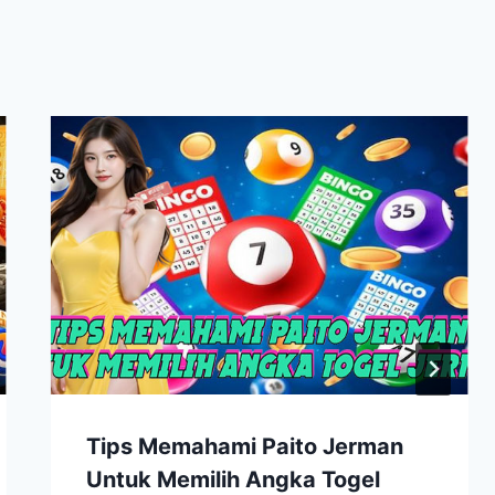
Tips Memahami Paito Jerman
Untuk Memilih Angka Togel