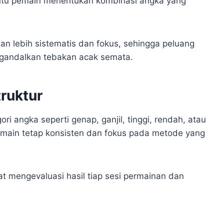
ntu pemain menentukan kombinasi angka yang
 lebih sistematis dan fokus, sehingga peluang
gandalkan tebakan acak semata.
ruktur
i angka seperti genap, ganjil, tinggi, rendah, atau
pemain tetap konsisten dan fokus pada metode yang
at mengevaluasi hasil tiap sesi permainan dan