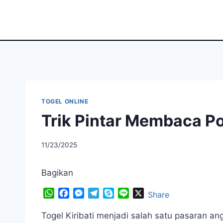
Skip
to
content
TOGEL ONLINE
Trik Pintar Membaca Pol
11/23/2025
Bagikan
W
F
M
T
S
L
X
Share
h
a
e
e
k
i
a
c
s
l
y
n
Togel Kiribati menjadi salah satu pasaran an