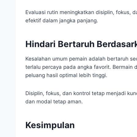
Evaluasi rutin meningkatkan disiplin, fokus,
efektif dalam jangka panjang.
Hindari Bertaruh Berdasar
Kesalahan umum pemain adalah bertaruh seca
terlalu percaya pada angka favorit. Bermain
peluang hasil optimal lebih tinggi.
Disiplin, fokus, dan kontrol tetap menjadi 
dan modal tetap aman.
Kesimpulan