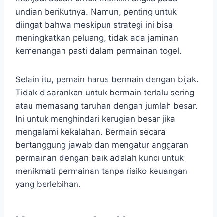
undian berikutnya. Namun, penting untuk
diingat bahwa meskipun strategi ini bisa
meningkatkan peluang, tidak ada jaminan
kemenangan pasti dalam permainan togel.
Selain itu, pemain harus bermain dengan bijak.
Tidak disarankan untuk bermain terlalu sering
atau memasang taruhan dengan jumlah besar.
Ini untuk menghindari kerugian besar jika
mengalami kekalahan. Bermain secara
bertanggung jawab dan mengatur anggaran
permainan dengan baik adalah kunci untuk
menikmati permainan tanpa risiko keuangan
yang berlebihan.