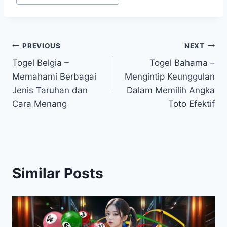
Post
PREVIOUS
NEXT
Togel Belgia –
Togel Bahama –
navigation
Memahami Berbagai
Mengintip Keunggulan
Jenis Taruhan dan
Dalam Memilih Angka
Cara Menang
Toto Efektif
Similar Posts