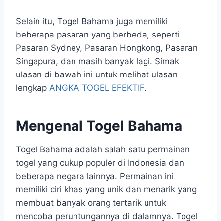
Selain itu, Togel Bahama juga memiliki
beberapa pasaran yang berbeda, seperti
Pasaran Sydney, Pasaran Hongkong, Pasaran
Singapura, dan masih banyak lagi. Simak
ulasan di bawah ini untuk melihat ulasan
lengkap
ANGKA TOGEL EFEKTIF
.
Mengenal Togel Bahama
Togel Bahama adalah salah satu permainan
togel yang cukup populer di Indonesia dan
beberapa negara lainnya. Permainan ini
memiliki ciri khas yang unik dan menarik yang
membuat banyak orang tertarik untuk
mencoba peruntungannya di dalamnya. Togel