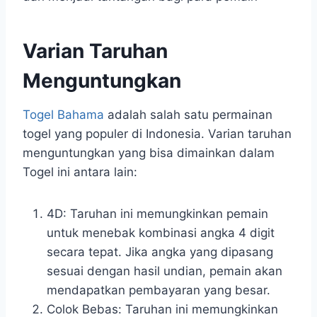
Varian Taruhan
Menguntungkan
Togel Bahama
adalah salah satu permainan
togel yang populer di Indonesia. Varian taruhan
menguntungkan yang bisa dimainkan dalam
Togel ini antara lain:
4D: Taruhan ini memungkinkan pemain
untuk menebak kombinasi angka 4 digit
secara tepat. Jika angka yang dipasang
sesuai dengan hasil undian, pemain akan
mendapatkan pembayaran yang besar.
Colok Bebas: Taruhan ini memungkinkan