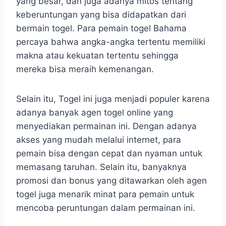
yang besar, dan juga adanya mitos tentang
keberuntungan yang bisa didapatkan dari
bermain togel. Para pemain togel Bahama
percaya bahwa angka-angka tertentu memiliki
makna atau kekuatan tertentu sehingga
mereka bisa meraih kemenangan.
Selain itu, Togel ini juga menjadi populer karena
adanya banyak agen togel online yang
menyediakan permainan ini. Dengan adanya
akses yang mudah melalui internet, para
pemain bisa dengan cepat dan nyaman untuk
memasang taruhan. Selain itu, banyaknya
promosi dan bonus yang ditawarkan oleh agen
togel juga menarik minat para pemain untuk
mencoba peruntungan dalam permainan ini.