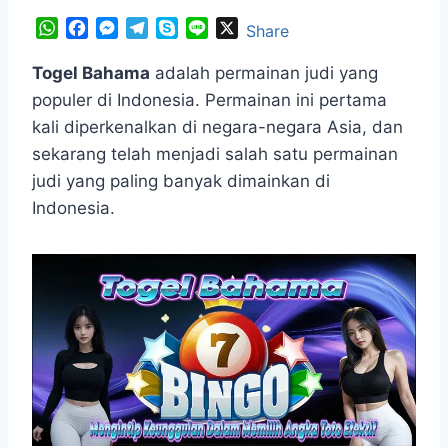
W
F
M
T
S
L
X
Share
h
a
e
e
k
i
a
c
s
l
y
n
Togel Bahama
adalah permainan judi yang
t
e
s
e
p
e
populer di Indonesia. Permainan ini pertama
s
b
e
g
e
kali diperkenalkan di negara-negara Asia, dan
A
o
n
r
sekarang telah menjadi salah satu permainan
p
o
g
a
judi yang paling banyak dimainkan di
p
k
e
m
r
Indonesia.