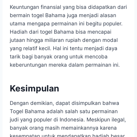
Keuntungan finansial yang bisa didapatkan dari
bermain togel Bahama juga menjadi alasan
utama mengapa permainan ini begitu populer.
Hadiah dari togel Bahama bisa mencapai
jutaan hingga miliaran rupiah dengan modal
yang relatif kecil. Hal ini tentu menjadi daya
tarik bagi banyak orang untuk mencoba
keberuntungan mereka dalam permainan ini.
Kesimpulan
Dengan demikian, dapat disimpulkan bahwa
Togel Bahama adalah salah satu permainan
judi yang populer di Indonesia. Meskipun ilegal,
banyak orang masih memainkannya karena
kesempatan untuk mendapatkan hadiah besar.