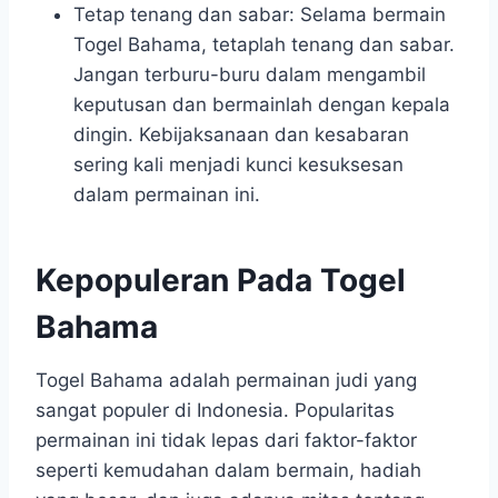
Tetap tenang dan sabar: Selama bermain
Togel Bahama, tetaplah tenang dan sabar.
Jangan terburu-buru dalam mengambil
keputusan dan bermainlah dengan kepala
dingin. Kebijaksanaan dan kesabaran
sering kali menjadi kunci kesuksesan
dalam permainan ini.
Kepopuleran Pada Togel
Bahama
Togel Bahama adalah permainan judi yang
sangat populer di Indonesia. Popularitas
permainan ini tidak lepas dari faktor-faktor
seperti kemudahan dalam bermain, hadiah