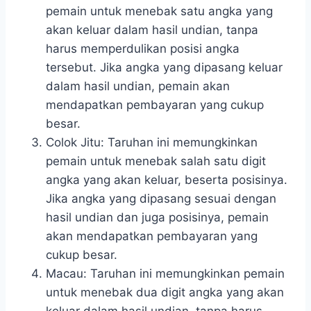
pemain untuk menebak satu angka yang
akan keluar dalam hasil undian, tanpa
harus memperdulikan posisi angka
tersebut. Jika angka yang dipasang keluar
dalam hasil undian, pemain akan
mendapatkan pembayaran yang cukup
besar.
Colok Jitu: Taruhan ini memungkinkan
pemain untuk menebak salah satu digit
angka yang akan keluar, beserta posisinya.
Jika angka yang dipasang sesuai dengan
hasil undian dan juga posisinya, pemain
akan mendapatkan pembayaran yang
cukup besar.
Macau: Taruhan ini memungkinkan pemain
untuk menebak dua digit angka yang akan