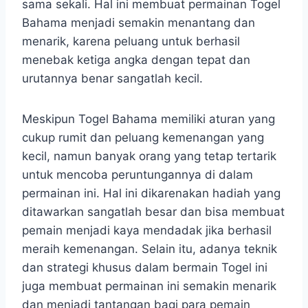
sama sekali. Hal ini membuat permainan Togel
Bahama menjadi semakin menantang dan
menarik, karena peluang untuk berhasil
menebak ketiga angka dengan tepat dan
urutannya benar sangatlah kecil.
Meskipun Togel Bahama memiliki aturan yang
cukup rumit dan peluang kemenangan yang
kecil, namun banyak orang yang tetap tertarik
untuk mencoba peruntungannya di dalam
permainan ini. Hal ini dikarenakan hadiah yang
ditawarkan sangatlah besar dan bisa membuat
pemain menjadi kaya mendadak jika berhasil
meraih kemenangan. Selain itu, adanya teknik
dan strategi khusus dalam bermain Togel ini
juga membuat permainan ini semakin menarik
dan menjadi tantangan bagi para pemain