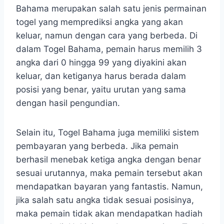
Bahama merupakan salah satu jenis permainan
togel yang memprediksi angka yang akan
keluar, namun dengan cara yang berbeda. Di
dalam Togel Bahama, pemain harus memilih 3
angka dari 0 hingga 99 yang diyakini akan
keluar, dan ketiganya harus berada dalam
posisi yang benar, yaitu urutan yang sama
dengan hasil pengundian.
Selain itu, Togel Bahama juga memiliki sistem
pembayaran yang berbeda. Jika pemain
berhasil menebak ketiga angka dengan benar
sesuai urutannya, maka pemain tersebut akan
mendapatkan bayaran yang fantastis. Namun,
jika salah satu angka tidak sesuai posisinya,
maka pemain tidak akan mendapatkan hadiah