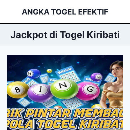
Skip
ANGKA TOGEL EFEKTIF
to
content
Jackpot di Togel Kiribati