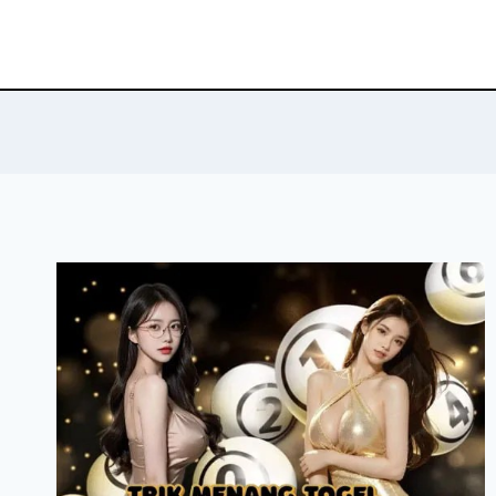
Skip
to
content