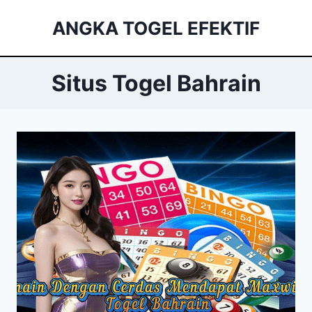
Skip
ANGKA TOGEL EFEKTIF
to
content
Situs Togel Bahrain