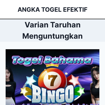
Skip
ANGKA TOGEL EFEKTIF
to
content
Varian Taruhan
Menguntungkan