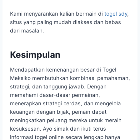
Kami menyarankan kalian bermain di
togel sdy
,
situs yang paling mudah diakses dan bebas
dari masalah.
Kesimpulan
Mendapatkan kemenangan besar di Togel
Meksiko membutuhkan kombinasi pemahaman,
strategi, dan tanggung jawab. Dengan
memahami dasar-dasar permainan,
menerapkan strategi cerdas, dan mengelola
keuangan dengan bijak, pemain dapat
meningkatkan peluang mereka untuk meraih
kesuksesan. Ayo simak dan ikuti terus
informasi togel online secara lengkap hanya