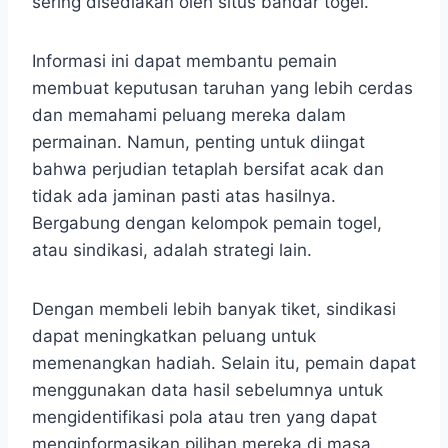
sering disediakan oleh situs bandar togel.
Informasi ini dapat membantu pemain
membuat keputusan taruhan yang lebih cerdas
dan memahami peluang mereka dalam
permainan. Namun, penting untuk diingat
bahwa perjudian tetaplah bersifat acak dan
tidak ada jaminan pasti atas hasilnya.
Bergabung dengan kelompok pemain togel,
atau sindikasi, adalah strategi lain.
Dengan membeli lebih banyak tiket, sindikasi
dapat meningkatkan peluang untuk
memenangkan hadiah. Selain itu, pemain dapat
menggunakan data hasil sebelumnya untuk
mengidentifikasi pola atau tren yang dapat
menginformasikan pilihan mereka di masa