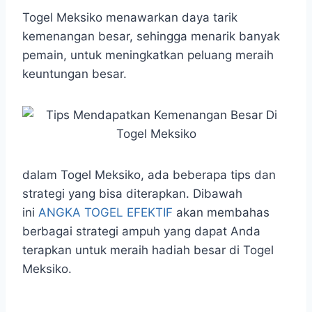
h
a
e
e
k
i
a
c
s
l
y
n
Togel Meksiko menawarkan daya tarik
t
e
s
e
p
e
kemenangan besar, sehingga menarik banyak
s
b
e
g
e
pemain, untuk meningkatkan peluang meraih
A
o
n
r
keuntungan besar.
p
o
g
a
p
k
e
m
r
dalam Togel Meksiko, ada beberapa tips dan
strategi yang bisa diterapkan. Dibawah
ini
ANGKA TOGEL EFEKTIF
akan membahas
berbagai strategi ampuh yang dapat Anda
terapkan untuk meraih hadiah besar di Togel
Meksiko.