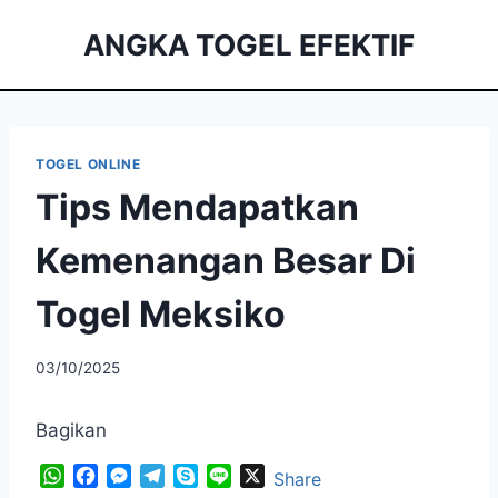
Skip
ANGKA TOGEL EFEKTIF
to
content
TOGEL ONLINE
Tips Mendapatkan
Kemenangan Besar Di
Togel Meksiko
03/10/2025
Bagikan
W
F
M
T
S
L
X
Share