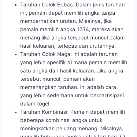
Taruhan Colok Bebas: Dalam jenis taruhan
ini, pemain dapat memilih angka tanpa
memperhatikan urutan. Misalnya, jika
pemain memilih angka 1234, mereka akan
menang jika angka tersebut muncul dalam
hasil keluaran, terlepas dari urutannya.
Taruhan Colok Naga: Ini adalah taruhan
yang lebih spesifik di mana pemain memilih
satu angka dari hasil keluaran. Jika angka
tersebut muncul, pemain akan
memenangkan taruhan. Ini adalah cara
yang lebih sederhana untuk berpartisipasi
dalam togel.
Taruhan Kombinasi: Pemain dapat memilih
beberapa kombinasi angka untuk
meningkatkan peluang menang. Misalnya,
memilih beberapa angka untuk taruhan 2D,