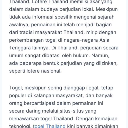
Thailand. Lotere Thailand memiliki akar yang
dalam dalam budaya perjudian lokal. Meskipun
tidak ada informasi spesifik mengenai sejarah
awalnya, permainan ini telah menjadi bagian
dari tradisi masyarakat Thailand, mirip dengan
perkembangan togel di negara-negara Asia
Tenggara lainnya. Di Thailand, perjudian secara
umum sangat dibatasi oleh hukum. Namun,
ada beberapa bentuk perjudian yang diizinkan,
seperti lotere nasional.
Togel, meskipun sering dianggap ilegal, tetap
populer di kalangan masyarakat, dan banyak
orang berpartisipasi dalam permainan ini
secara daring melalui situs-situs yang
menawarkan togel Thailand. Dengan kemajuan
teknologi,
togel Thailand
kini banyak dimainkan