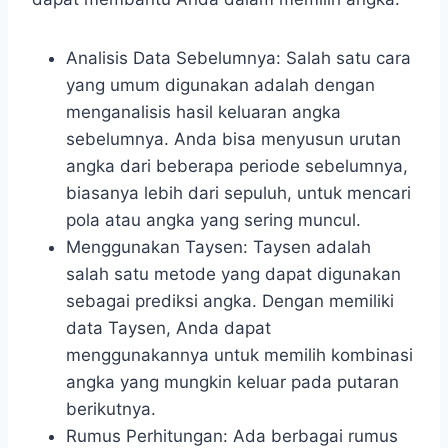
Analisis Data Sebelumnya: Salah satu cara
yang umum digunakan adalah dengan
menganalisis hasil keluaran angka
sebelumnya. Anda bisa menyusun urutan
angka dari beberapa periode sebelumnya,
biasanya lebih dari sepuluh, untuk mencari
pola atau angka yang sering muncul.
Menggunakan Taysen: Taysen adalah
salah satu metode yang dapat digunakan
sebagai prediksi angka. Dengan memiliki
data Taysen, Anda dapat
menggunakannya untuk memilih kombinasi
angka yang mungkin keluar pada putaran
berikutnya.
Rumus Perhitungan: Ada berbagai rumus