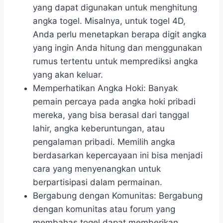
yang dapat digunakan untuk menghitung
angka togel. Misalnya, untuk togel 4D,
Anda perlu menetapkan berapa digit angka
yang ingin Anda hitung dan menggunakan
rumus tertentu untuk memprediksi angka
yang akan keluar.
Memperhatikan Angka Hoki: Banyak
pemain percaya pada angka hoki pribadi
mereka, yang bisa berasal dari tanggal
lahir, angka keberuntungan, atau
pengalaman pribadi. Memilih angka
berdasarkan kepercayaan ini bisa menjadi
cara yang menyenangkan untuk
berpartisipasi dalam permainan.
Bergabung dengan Komunitas: Bergabung
dengan komunitas atau forum yang
membahas togel dapat memberikan