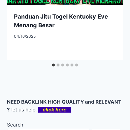
Panduan Jitu Togel Kentucky Eve
Menang Besar
04/16/2025
NEED BACKLINK HIGH QUALITY and RELEVANT
?
let us help.
click here
Search