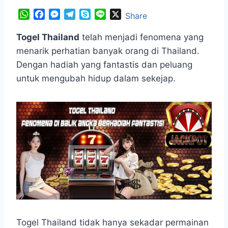
W
F
M
T
S
L
X
Share
h
a
e
e
k
i
a
c
s
l
y
n
Togel Thailand
telah menjadi fenomena yang
t
e
s
e
p
e
menarik perhatian banyak orang di Thailand.
s
b
e
g
e
Dengan hadiah yang fantastis dan peluang
A
o
n
r
untuk mengubah hidup dalam sekejap.
p
o
g
a
p
k
e
m
r
Togel Thailand tidak hanya sekadar permainan