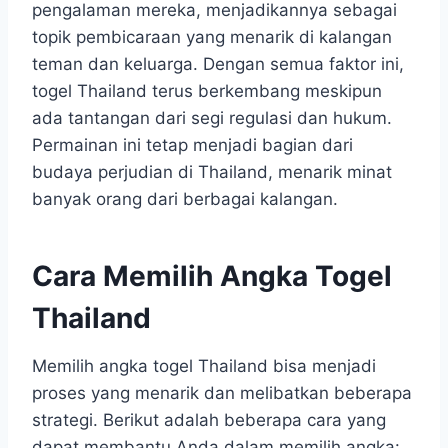
pengalaman mereka, menjadikannya sebagai
topik pembicaraan yang menarik di kalangan
teman dan keluarga. Dengan semua faktor ini,
togel Thailand terus berkembang meskipun
ada tantangan dari segi regulasi dan hukum.
Permainan ini tetap menjadi bagian dari
budaya perjudian di Thailand, menarik minat
banyak orang dari berbagai kalangan.
Cara Memilih Angka Togel
Thailand
Memilih angka togel Thailand bisa menjadi
proses yang menarik dan melibatkan beberapa
strategi. Berikut adalah beberapa cara yang
dapat membantu Anda dalam memilih angka: