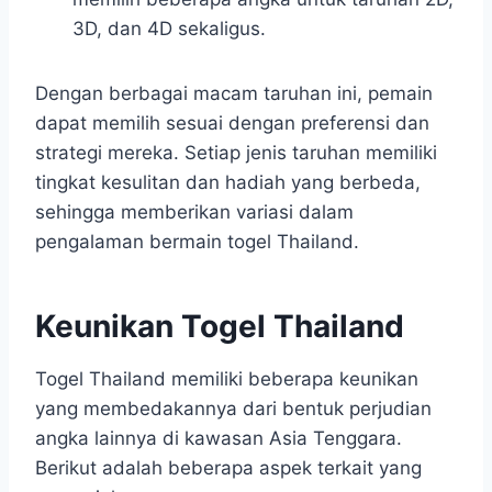
3D, dan 4D sekaligus.
Dengan berbagai macam taruhan ini, pemain
dapat memilih sesuai dengan preferensi dan
strategi mereka. Setiap jenis taruhan memiliki
tingkat kesulitan dan hadiah yang berbeda,
sehingga memberikan variasi dalam
pengalaman bermain togel Thailand.
Keunikan Togel Thailand
Togel Thailand memiliki beberapa keunikan
yang membedakannya dari bentuk perjudian
angka lainnya di kawasan Asia Tenggara.
Berikut adalah beberapa aspek terkait yang