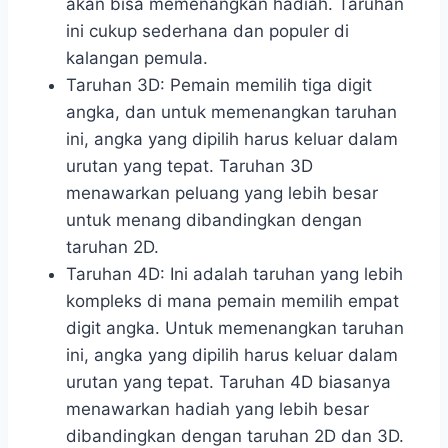
akan bisa memenangkan hadiah. Taruhan
ini cukup sederhana dan populer di
kalangan pemula.
Taruhan 3D: Pemain memilih tiga digit
angka, dan untuk memenangkan taruhan
ini, angka yang dipilih harus keluar dalam
urutan yang tepat. Taruhan 3D
menawarkan peluang yang lebih besar
untuk menang dibandingkan dengan
taruhan 2D.
Taruhan 4D: Ini adalah taruhan yang lebih
kompleks di mana pemain memilih empat
digit angka. Untuk memenangkan taruhan
ini, angka yang dipilih harus keluar dalam
urutan yang tepat. Taruhan 4D biasanya
menawarkan hadiah yang lebih besar
dibandingkan dengan taruhan 2D dan 3D.