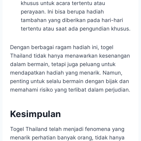
khusus untuk acara tertentu atau
perayaan. Ini bisa berupa hadiah
tambahan yang diberikan pada hari-hari
tertentu atau saat ada pengundian khusus.
Dengan berbagai ragam hadiah ini, togel
Thailand tidak hanya menawarkan kesenangan
dalam bermain, tetapi juga peluang untuk
mendapatkan hadiah yang menarik. Namun,
penting untuk selalu bermain dengan bijak dan
memahami risiko yang terlibat dalam perjudian.
Kesimpulan
Togel Thailand telah menjadi fenomena yang
menarik perhatian banyak orang, tidak hanya