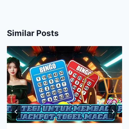
Similar Posts