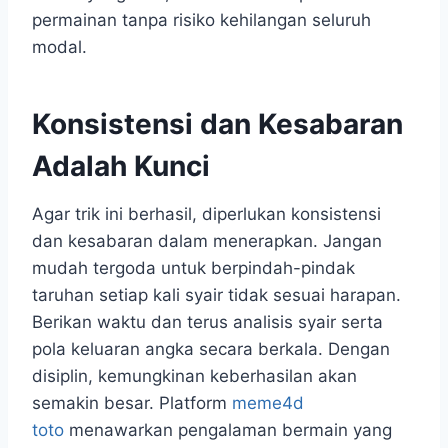
permainan tanpa risiko kehilangan seluruh
modal.
Konsistensi dan Kesabaran
Adalah Kunci
Agar trik ini berhasil, diperlukan konsistensi
dan kesabaran dalam menerapkan. Jangan
mudah tergoda untuk berpindah-pindak
taruhan setiap kali syair tidak sesuai harapan.
Berikan waktu dan terus analisis syair serta
pola keluaran angka secara berkala. Dengan
disiplin, kemungkinan keberhasilan akan
semakin besar. Platform
meme4d
toto
menawarkan pengalaman bermain yang