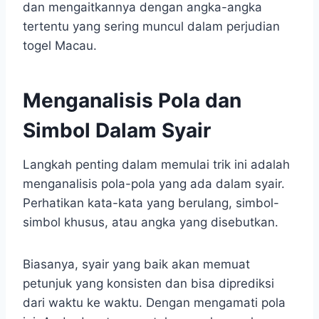
dan mengaitkannya dengan angka-angka
tertentu yang sering muncul dalam perjudian
togel Macau.
Menganalisis Pola dan
Simbol Dalam Syair
Langkah penting dalam memulai trik ini adalah
menganalisis pola-pola yang ada dalam syair.
Perhatikan kata-kata yang berulang, simbol-
simbol khusus, atau angka yang disebutkan.
Biasanya, syair yang baik akan memuat
petunjuk yang konsisten dan bisa diprediksi
dari waktu ke waktu. Dengan mengamati pola