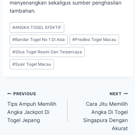
menyenangkan sekaligus sumber penghasilan
tambahan.
Post
#
ANGKA TOGEL EFEKTIF
Tags:
#
Bandar Togel No 1 Di Asia
#
Prediksi Togel Macau
#
Situs Togel Resmi Dan Terpercaya
#
Syair Togel Macau
Post
PREVIOUS
NEXT
Tips Ampuh Memilih
Cara Jitu Memilih
navigation
Angka Jackpot Di
Angka Di Togel
Togel Jepang
Singapura Dengan
Akurat