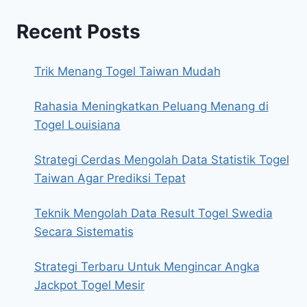
Recent Posts
Trik Menang Togel Taiwan Mudah
Rahasia Meningkatkan Peluang Menang di
Togel Louisiana
Strategi Cerdas Mengolah Data Statistik Togel
Taiwan Agar Prediksi Tepat
Teknik Mengolah Data Result Togel Swedia
Secara Sistematis
Strategi Terbaru Untuk Mengincar Angka
Jackpot Togel Mesir