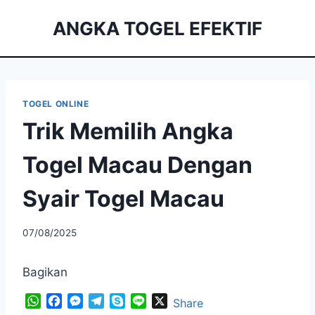
Skip
ANGKA TOGEL EFEKTIF
to
content
TOGEL ONLINE
Trik Memilih Angka
Togel Macau Dengan
Syair Togel Macau
07/08/2025
Bagikan
W
F
M
T
S
L
X
Share