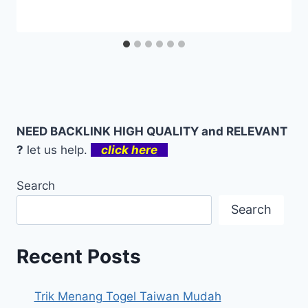
NEED BACKLINK HIGH QUALITY and RELEVANT
?
let us help.
click here
Search
Search
Recent Posts
Trik Menang Togel Taiwan Mudah