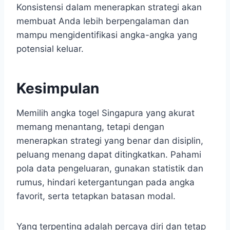
Konsistensi dalam menerapkan strategi akan
membuat Anda lebih berpengalaman dan
mampu mengidentifikasi angka-angka yang
potensial keluar.
Kesimpulan
Memilih angka togel Singapura yang akurat
memang menantang, tetapi dengan
menerapkan strategi yang benar dan disiplin,
peluang menang dapat ditingkatkan. Pahami
pola data pengeluaran, gunakan statistik dan
rumus, hindari ketergantungan pada angka
favorit, serta tetapkan batasan modal.
Yang terpenting adalah percaya diri dan tetap