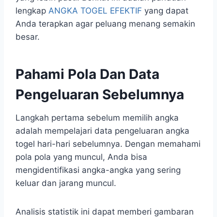
lengkap
ANGKA TOGEL EFEKTIF
yang dapat
Anda terapkan agar peluang menang semakin
besar.
Pahami Pola Dan Data
Pengeluaran Sebelumnya
Langkah pertama sebelum memilih angka
adalah mempelajari data pengeluaran angka
togel hari-hari sebelumnya. Dengan memahami
pola pola yang muncul, Anda bisa
mengidentifikasi angka-angka yang sering
keluar dan jarang muncul.
Analisis statistik ini dapat memberi gambaran