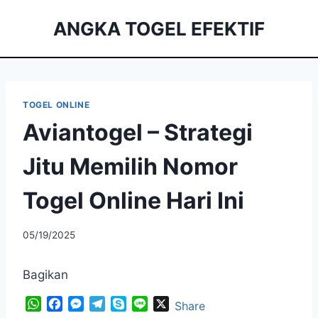
Skip
ANGKA TOGEL EFEKTIF
to
content
TOGEL ONLINE
Aviantogel – Strategi
Jitu Memilih Nomor
Togel Online Hari Ini
05/19/2025
Bagikan
W
F
M
T
S
L
X
Share