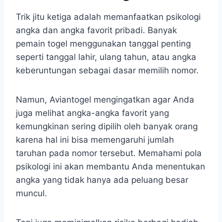
Trik jitu ketiga adalah memanfaatkan psikologi
angka dan angka favorit pribadi. Banyak
pemain togel menggunakan tanggal penting
seperti tanggal lahir, ulang tahun, atau angka
keberuntungan sebagai dasar memilih nomor.
Namun, Aviantogel mengingatkan agar Anda
juga melihat angka-angka favorit yang
kemungkinan sering dipilih oleh banyak orang
karena hal ini bisa memengaruhi jumlah
taruhan pada nomor tersebut. Memahami pola
psikologi ini akan membantu Anda menentukan
angka yang tidak hanya ada peluang besar
muncul.