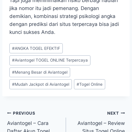
Tapi juga meminimalkan risiko berbagi hadiah
jika nomor itu jadi pemenang. Dengan
demikian, kombinasi strategi psikologi angka
dengan prediksi dari situs terpercaya bisa jadi
kunci sukses Anda.
Post
#
ANGKA TOGEL EFEKTIF
Tags:
#
Aviantogel TOGEL ONLINE Terpercaya
#
Menang Besar di Aviantogel
#
Mudah Jackpot di Aviantogel
#
Togel Online
Post
PREVIOUS
NEXT
Aviantogel – Cara
Aviantogel – Review
navigation
Daftar Akun Togel
Situs Togel Online