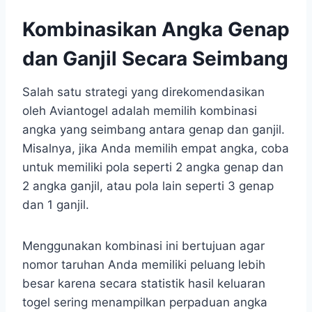
Kombinasikan Angka Genap
dan Ganjil Secara Seimbang
Salah satu strategi yang direkomendasikan
oleh Aviantogel adalah memilih kombinasi
angka yang seimbang antara genap dan ganjil.
Misalnya, jika Anda memilih empat angka, coba
untuk memiliki pola seperti 2 angka genap dan
2 angka ganjil, atau pola lain seperti 3 genap
dan 1 ganjil.
Menggunakan kombinasi ini bertujuan agar
nomor taruhan Anda memiliki peluang lebih
besar karena secara statistik hasil keluaran
togel sering menampilkan perpaduan angka