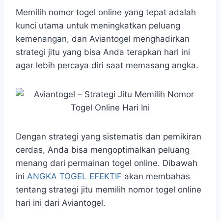
h
a
e
e
k
i
a
c
s
l
y
n
Memilih nomor togel online yang tepat adalah
t
e
s
e
p
e
kunci utama untuk meningkatkan peluang
s
b
e
g
e
kemenangan, dan Aviantogel menghadirkan
A
o
n
r
strategi jitu yang bisa Anda terapkan hari ini
p
o
g
a
agar lebih percaya diri saat memasang angka.
p
k
e
m
r
Dengan strategi yang sistematis dan pemikiran
cerdas, Anda bisa mengoptimalkan peluang
menang dari permainan togel online. Dibawah
ini
ANGKA TOGEL EFEKTIF
akan membahas
tentang strategi jitu memilih nomor togel online
hari ini dari Aviantogel.