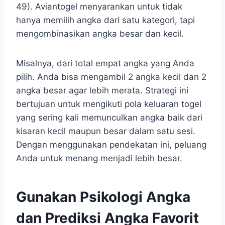
49). Aviantogel menyarankan untuk tidak
hanya memilih angka dari satu kategori, tapi
mengombinasikan angka besar dan kecil.
Misalnya, dari total empat angka yang Anda
pilih. Anda bisa mengambil 2 angka kecil dan 2
angka besar agar lebih merata. Strategi ini
bertujuan untuk mengikuti pola keluaran togel
yang sering kali memunculkan angka baik dari
kisaran kecil maupun besar dalam satu sesi.
Dengan menggunakan pendekatan ini, peluang
Anda untuk menang menjadi lebih besar.
Gunakan Psikologi Angka
dan Prediksi Angka Favorit