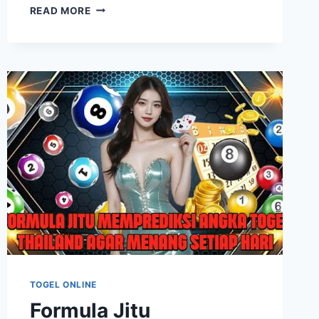
RUMUS
READ MORE
TERBARU
MENANG
TOGEL
AFRIKA
SELATAN
DENGAN
SISTEM
STATISTIK
TOGEL ONLINE
Formula Jitu