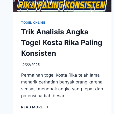
TOGEL ONLINE
Trik Analisis Angka
Togel Kosta Rika Paling
Konsisten
12/22/2025
Permainan togel Kosta Rika telah lama
menarik perhatian banyak orang karena
sensasi menebak angka yang tepat dan
potensi hadiah besar….
TRIK
READ MORE
ANALISIS