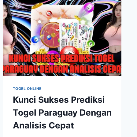
THAILAND
AGAR
MENANG
SETIAP
HARI
TOGEL ONLINE
Kunci Sukses Prediksi
Togel Paraguay Dengan
Analisis Cepat