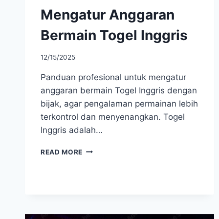
Mengatur Anggaran
Bermain Togel Inggris
12/15/2025
Panduan profesional untuk mengatur
anggaran bermain Togel Inggris dengan
bijak, agar pengalaman permainan lebih
terkontrol dan menyenangkan. Togel
Inggris adalah…
PANDUAN
READ MORE
PROFESIONAL
MENGATUR
ANGGARAN
BERMAIN
TOGEL
INGGRIS