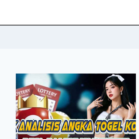
Skip
to
content