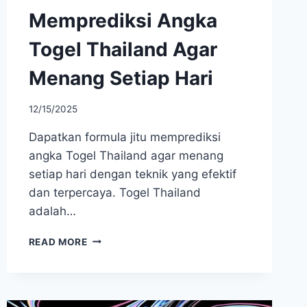
Memprediksi Angka
Togel Thailand Agar
Menang Setiap Hari
12/15/2025
Dapatkan formula jitu memprediksi
angka Togel Thailand agar menang
setiap hari dengan teknik yang efektif
dan terpercaya. Togel Thailand
adalah…
FORMULA
READ MORE
JITU
MEMPREDIKSI
ANGKA
TOGEL