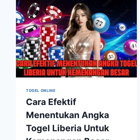
TOGEL ONLINE
Cara Efektif
Menentukan Angka
Togel Liberia Untuk