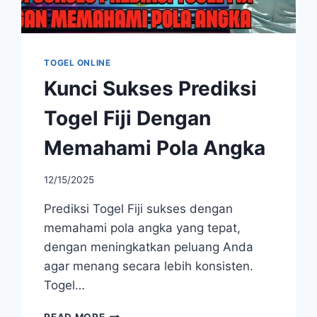
TOGEL ONLINE
Kunci Sukses Prediksi
Togel Fiji Dengan
Memahami Pola Angka
12/15/2025
Prediksi Togel Fiji sukses dengan
memahami pola angka yang tepat,
dengan meningkatkan peluang Anda
agar menang secara lebih konsisten.
Togel…
KUNCI
READ MORE