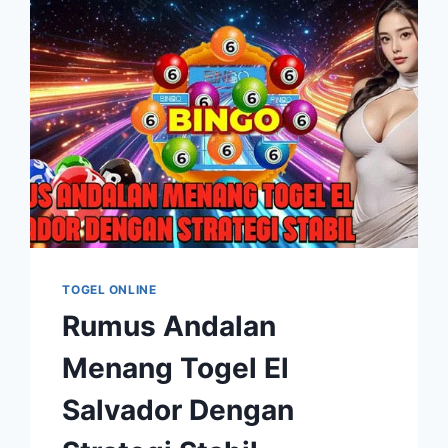
MALAYSIA
TOGEL ONLINE
Rumus Andalan
Menang Togel El
Salvador Dengan