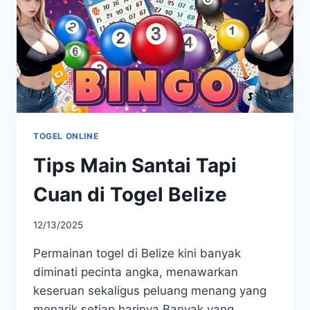
TOGEL ONLINE
Tips Main Santai Tapi
Cuan di Togel Belize
12/13/2025
Permainan togel di Belize kini banyak
diminati pecinta angka, menawarkan
keseruan sekaligus peluang menang yang
menarik setiap harinya Banyak yang…