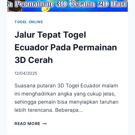
TOGEL ONLINE
Jalur Tepat Togel
Ecuador Pada Permainan
3D Cerah
12/04/2025
Suasana putaran 3D Togel Ecuador malam
ini menghadirkan angka yang cukup jelas,
sehingga pemain bisa menyiapkan taruhan
lebih terencana. Beberapa…
JALUR
READ MORE
TEPAT
TOGEL