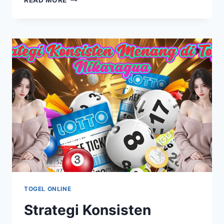
READ MORE
–
SITUS
TOGEL
ONLINE
YANG
MEMBERI
KEAMANAN
DAN
KENYAMANAN
TOGEL ONLINE
Strategi Konsisten