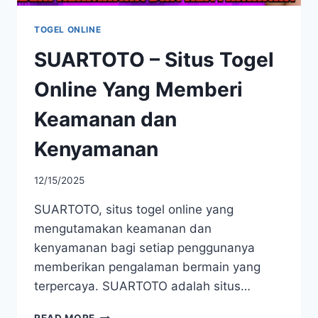
TOGEL ONLINE
SUARTOTO – Situs Togel
Online Yang Memberi
Keamanan dan
Kenyamanan
12/15/2025
SUARTOTO, situs togel online yang
mengutamakan keamanan dan
kenyamanan bagi setiap penggunanya
memberikan pengalaman bermain yang
terpercaya. SUARTOTO adalah situs…
SUARTOTO