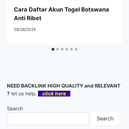
Cara Daftar Akun Togel Botswana
Anti Ribet
09/28/2025
NEED BACKLINK HIGH QUALITY and RELEVANT
?
let us help.
click here
Search
Search