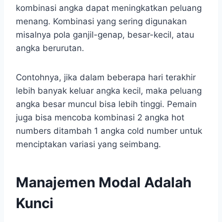
kombinasi angka dapat meningkatkan peluang
menang. Kombinasi yang sering digunakan
misalnya pola ganjil-genap, besar-kecil, atau
angka berurutan.
Contohnya, jika dalam beberapa hari terakhir
lebih banyak keluar angka kecil, maka peluang
angka besar muncul bisa lebih tinggi. Pemain
juga bisa mencoba kombinasi 2 angka hot
numbers ditambah 1 angka cold number untuk
menciptakan variasi yang seimbang.
Manajemen Modal Adalah
Kunci