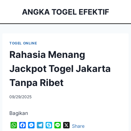
Skip
ANGKA TOGEL EFEKTIF
to
content
TOGEL ONLINE
Rahasia Menang
Jackpot Togel Jakarta
Tanpa Ribet
09/29/2025
Bagikan
W
F
M
T
S
L
X
Share