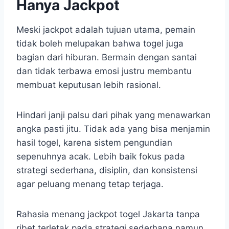
Hanya Jackpot
Meski jackpot adalah tujuan utama, pemain
tidak boleh melupakan bahwa togel juga
bagian dari hiburan. Bermain dengan santai
dan tidak terbawa emosi justru membantu
membuat keputusan lebih rasional.
Hindari janji palsu dari pihak yang menawarkan
angka pasti jitu. Tidak ada yang bisa menjamin
hasil togel, karena sistem pengundian
sepenuhnya acak. Lebih baik fokus pada
strategi sederhana, disiplin, dan konsistensi
agar peluang menang tetap terjaga.
Rahasia menang jackpot togel Jakarta tanpa
ribet terletak pada strategi sederhana namun