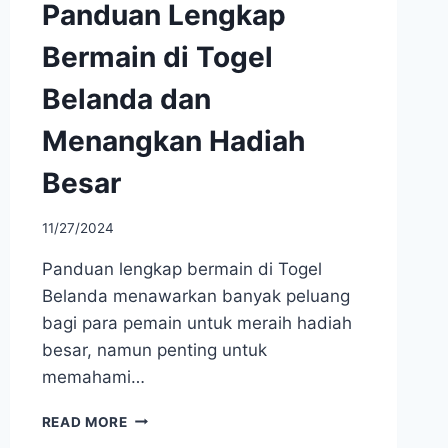
Panduan Lengkap
Bermain di Togel
Belanda dan
Menangkan Hadiah
Besar
11/27/2024
Panduan lengkap bermain di Togel
Belanda menawarkan banyak peluang
bagi para pemain untuk meraih hadiah
besar, namun penting untuk
memahami…
PANDUAN
READ MORE
LENGKAP