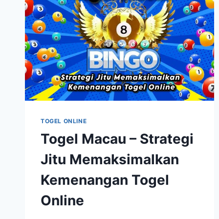
TOGEL ONLINE
Togel Macau – Strategi
Jitu Memaksimalkan
Kemenangan Togel
Online