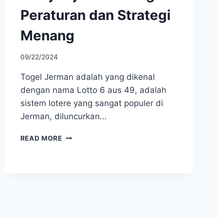
Peraturan dan Strategi
Menang
09/22/2024
Togel Jerman adalah yang dikenal
dengan nama Lotto 6 aus 49, adalah
sistem lotere yang sangat populer di
Jerman, diluncurkan…
TOGEL
READ MORE
JERMAN
–
MENJELAJAHI
PELUANG
PERATURAN
DAN
STRATEGI
MENANG