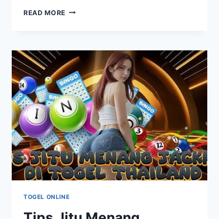
RAHASIA
READ MORE
CERDAS
MENANG
JACKPOT
DI
TOGEL
VIETNAM
TOGEL ONLINE
Tips Jitu Menang