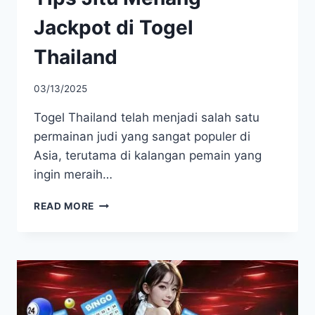
Jackpot di Togel
Thailand
03/13/2025
Togel Thailand telah menjadi salah satu
permainan judi yang sangat populer di
Asia, terutama di kalangan pemain yang
ingin meraih…
TIPS
READ MORE
JITU
MENANG
JACKPOT
DI
TOGEL
THAILAND