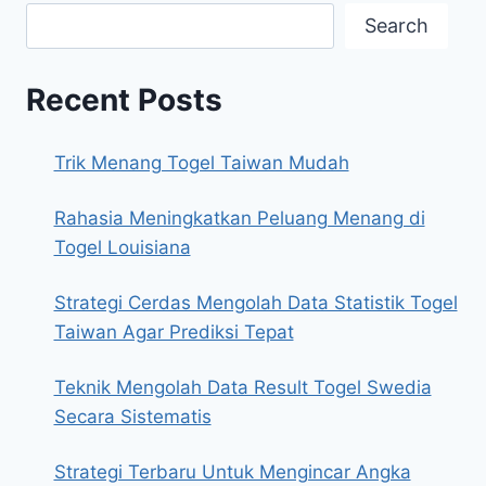
Search
Recent Posts
Trik Menang Togel Taiwan Mudah
Rahasia Meningkatkan Peluang Menang di
Togel Louisiana
Strategi Cerdas Mengolah Data Statistik Togel
Taiwan Agar Prediksi Tepat
Teknik Mengolah Data Result Togel Swedia
Secara Sistematis
Strategi Terbaru Untuk Mengincar Angka